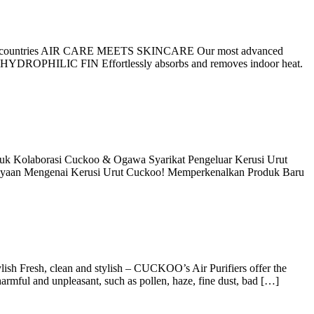
er 30 countries AIR CARE MEETS SKINCARE Our most advanced
N HYDROPHILIC FIN Effortlessly absorbs and removes indoor heat.
borasi Cuckoo & Ogawa Syarikat Pengeluar Kerusi Urut
nyaan Mengenai Kerusi Urut Cuckoo! Memperkenalkan Produk Baru
, clean and stylish – CUCKOO’s Air Purifiers offer the
armful and unpleasant, such as pollen, haze, fine dust, bad […]