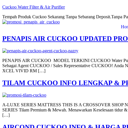
Cuckoo Water Filter & Air Purifier
Tempah Produk Cuckoo Sekarang Tanpa Sebarang Deposit.Tanpa Pa
Ho
PENAPIS AIR CUCKOO UPDATED PR
PENAPIS AIR CUCKOO MODEL TERKINI CUCKOO Water Purifier Naz
Sebagai Agent CUCKOO / Sales Representative CUCKOO! Anda
XCEL VIVID RM […]
TILAM CUCKOO INFO LENGKAP & P
A-LUXE SERIES MATTRESS THIS IS A CROSSOVER SHOP NOW Til
SERIES Tilam Premium & Mewah. Menawarkan Keselesaan tidur & 
[…]
AIRCOND CUCKOO INFO & HARGA P