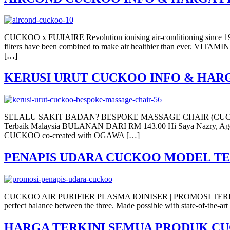
CUCKOO x FUJIAIRE Revolution ionising air-conditioning since 
filters have been combined to make air healthier than ever. VITA
[…]
KERUSI URUT CUCKOO INFO & HAR
SELALU SAKIT BADAN? BESPOKE MASSAGE CHAIR (CUCKOO X OGA
Terbaik Malaysia BULANAN DARI RM 143.00 Hi Saya Nazry, Agent
CUCKOO co-created with OGAWA […]
PENAPIS UDARA CUCKOO MODEL TE
CUCKOO AIR PURIFIER PLASMA IOINISER | PROMOSI TERKINI AIR
perfect balance between the three. Made possible with state-of-the-ar
HARGA TERKINI SEMUA PRODUK C