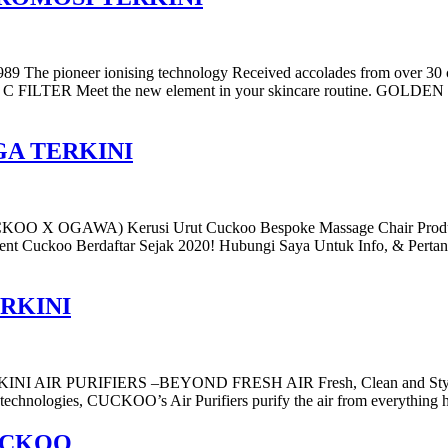
1989 The pioneer ionising technology Received accolades from ov
MIN C FILTER Meet the new element in your skincare routine. GOLDE
GA TERKINI
WA) Kerusi Urut Cuckoo Bespoke Massage Chair Produk Kola
 Cuckoo Berdaftar Sejak 2020! Hubungi Saya Untuk Info, & Perta
RKINI
 PURIFIERS –BEYOND FRESH AIR Fresh, Clean and Stylish Fresh
t technologies, CUCKOO’s Air Purifiers purify the air from everything h
UCKOO