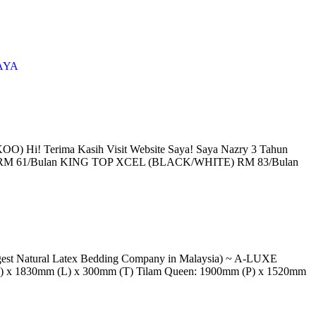
AYA
i! Terima Kasih Visit Website Saya! Saya Nazry 3 Tahun
TOP RM 61/Bulan KING TOP XCEL (BLACK/WHITE) RM 83/Bulan
atural Latex Bedding Company in Malaysia) ~ A-LUXE
P) x 1830mm (L) x 300mm (T) Tilam Queen: 1900mm (P) x 1520mm