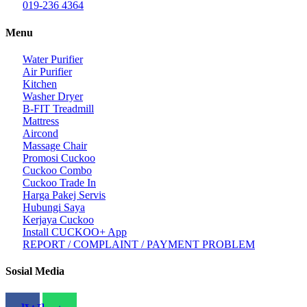
019-236 4364
Menu
Water Purifier
Air Purifier
Kitchen
Washer Dryer
B-FIT Treadmill
Mattress
Aircond
Massage Chair
Promosi Cuckoo
Cuckoo Combo
Cuckoo Trade In
Harga Pakej Servis
Hubungi Saya
Kerjaya Cuckoo
Install CUCKOO+ App
REPORT / COMPLAINT / PAYMENT PROBLEM
Sosial Media