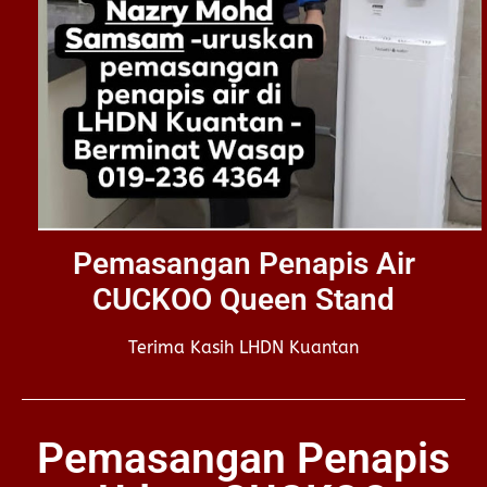
Pemasangan Penapis Air
CUCKOO Queen Stand
Terima Kasih LHDN Kuantan
Pemasangan Penapis