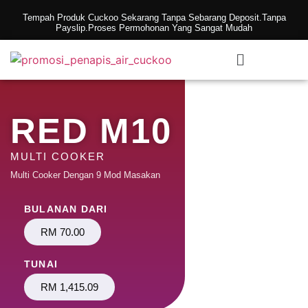
Tempah Produk Cuckoo Sekarang Tanpa Sebarang Deposit.Tanpa
Payslip.Proses Permohonan Yang Sangat Mudah
RED M10
MULTI COOKER
Multi Cooker Dengan 9 Mod Masakan
BULANAN DARI
RM 70.00
TUNAI
RM 1,415.09