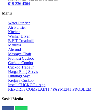
019-236 4364
Menu
Water Purifier
Air Purifier
Kitchen
Washer Dryer
B-FIT Treadmill
Mattress
Aircond
Massage Chair
Promosi Cuckoo
Cuckoo Combo
Cuckoo Trade In
Harga Pakej Servis
Hubungi Saya
Kerjaya Cuckoo
Install CUCKOO+ App
REPORT / COMPLAINT / PAYMENT PROBLEM
Sosial Media