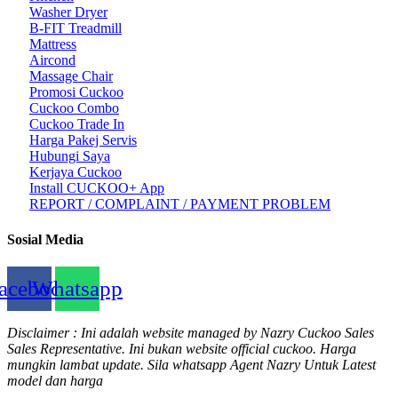
Washer Dryer
B-FIT Treadmill
Mattress
Aircond
Massage Chair
Promosi Cuckoo
Cuckoo Combo
Cuckoo Trade In
Harga Pakej Servis
Hubungi Saya
Kerjaya Cuckoo
Install CUCKOO+ App
REPORT / COMPLAINT / PAYMENT PROBLEM
Sosial Media
acebook
Whatsapp
Disclaimer : Ini adalah website managed by Nazry Cuckoo Sales
Sales Representative. Ini bukan website official cuckoo. Harga
mungkin lambat update. Sila whatsapp Agent Nazry Untuk Latest
model dan harga