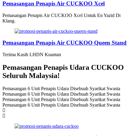
Pemasangan Penapis Air CUCKOO Xcel
Pemasangan Penapis Air CUCKOO Xcel Untuk En Yazid Di
Klang.
Pemasangan Penapis Air CUCKOO Queen Stand
Terima Kasih LHDN Kuantan
Pemasangan Penapis Udara CUCKOO
Seluruh Malaysia!
Pemasangan 6 Unit Penapis Udara Disebuah Syarikat Swasta
Pemasangan 6 Unit Penapis Udara Disebuah Syarikat Swasta
Pemasangan 6 Unit Penapis Udara Disebuah Syarikat Swasta
Pemasangan 6 Unit Penapis Udara Disebuah Syarikat Swasta