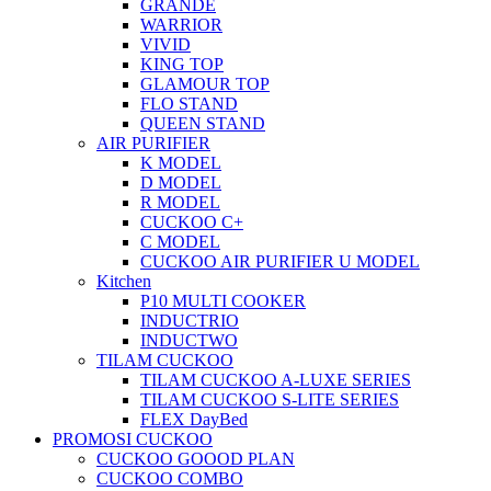
GRANDE
WARRIOR
VIVID
KING TOP
GLAMOUR TOP
FLO STAND
QUEEN STAND
AIR PURIFIER
K MODEL
D MODEL
R MODEL
CUCKOO C+
C MODEL
CUCKOO AIR PURIFIER U MODEL
Kitchen
P10 MULTI COOKER
INDUCTRIO
INDUCTWO
TILAM CUCKOO
TILAM CUCKOO A-LUXE SERIES
TILAM CUCKOO S-LITE SERIES
FLEX DayBed
PROMOSI CUCKOO
CUCKOO GOOOD PLAN
CUCKOO COMBO