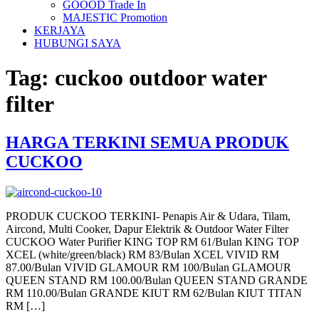
GOOOD Trade In
MAJESTIC Promotion
KERJAYA
HUBUNGI SAYA
Tag:
cuckoo outdoor water
filter
HARGA TERKINI SEMUA PRODUK
CUCKOO
PRODUK CUCKOO TERKINI- Penapis Air & Udara, Tilam,
Aircond, Multi Cooker, Dapur Elektrik & Outdoor Water Filter
CUCKOO Water Purifier KING TOP RM 61/Bulan KING TOP
XCEL (white/green/black) RM 83/Bulan XCEL VIVID RM
87.00/Bulan VIVID GLAMOUR RM 100/Bulan GLAMOUR
QUEEN STAND RM 100.00/Bulan QUEEN STAND GRANDE
RM 110.00/Bulan GRANDE KIUT RM 62/Bulan KIUT TITAN
RM […]