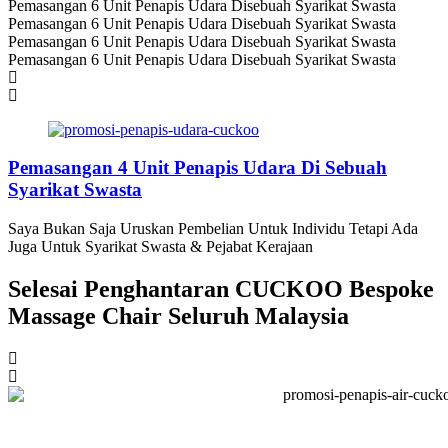
Pemasangan 6 Unit Penapis Udara Disebuah Syarikat Swasta
Pemasangan 6 Unit Penapis Udara Disebuah Syarikat Swasta
Pemasangan 6 Unit Penapis Udara Disebuah Syarikat Swasta
Pemasangan 6 Unit Penapis Udara Disebuah Syarikat Swasta
Pemasangan 4 Unit Penapis Udara Di Sebuah
Syarikat Swasta
Saya Bukan Saja Uruskan Pembelian Untuk Individu Tetapi Ada
Juga Untuk Syarikat Swasta & Pejabat Kerajaan
Selesai Penghantaran CUCKOO Bespoke
Massage Chair Seluruh Malaysia