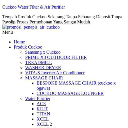
Cuckoo Water Filter & Air Purifier
Tempah Produk Cuckoo Sekarang Tanpa Sebarang Deposit.Tanpa
Payslip.Proses Permohonan Yang Sangat Mudah
Menu
Home
Produk Cuckoo
Samsung x Cuckoo
PRIME X3 OUTDOOR FILTER
TREADMILL
WASHER DRYER
VITA-S Inverter Air Conditioner
MASSAGE CHAIR
BESPOKE MASSAGE CHAIR (cuckoo x
ogawa)
CUCKOO MASSAGE LOUNGER
Water Purifier
ACE
KIUT
TITAN
XCEL
XCEL 2