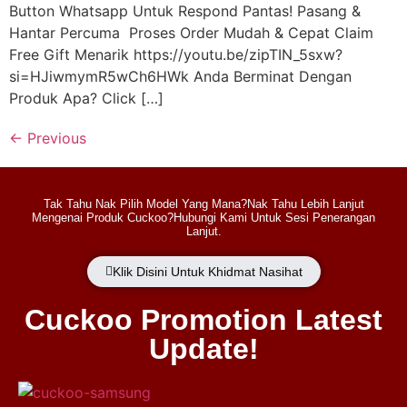
Button Whatsapp Untuk Respond Pantas! Pasang &
Hantar Percuma Proses Order Mudah & Cepat Claim
Free Gift Menarik https://youtu.be/zipTIN_5sxw?
si=HJiwmymR5wCh6HWk Anda Berminat Dengan
Produk Apa? Click […]
←
Previous
Tak Tahu Nak Pilih Model Yang Mana?Nak Tahu Lebih Lanjut
Mengenai Produk Cuckoo?Hubungi Kami Untuk Sesi Penerangan
Lanjut.
Klik Disini Untuk Khidmat Nasihat
Cuckoo Promotion Latest
Update!