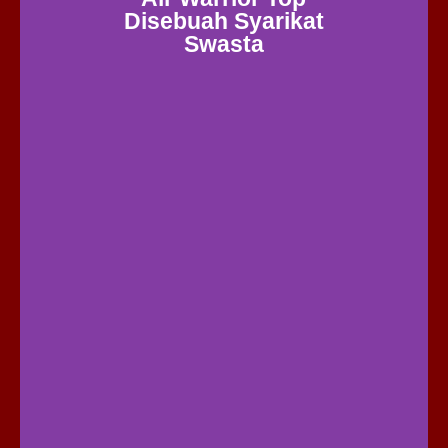
Disebuah Syarikat
Swasta