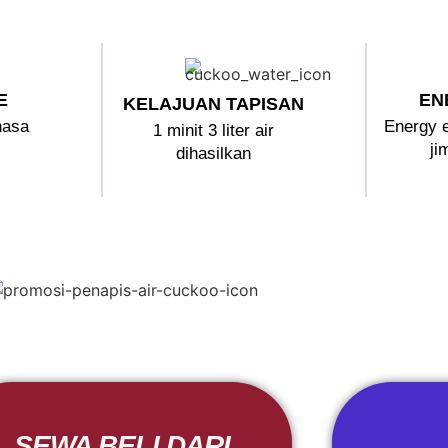
E
EN
KELAJUAN TAPISAN
hasa
Energy 
1 minit 3 liter air
ji
dihasilkan
SEWA BELI DARI