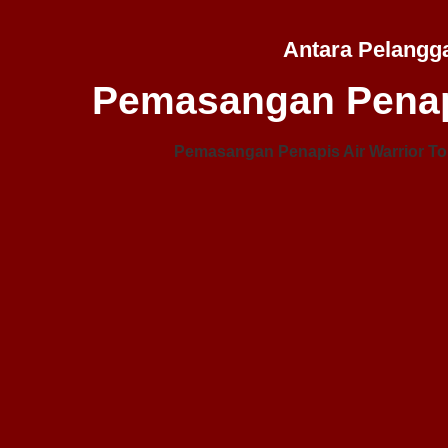
Antara Pelangg
Pemasangan Penap
Pemasangan Penapis Air Warrior To