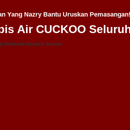
an Yang Nazry Bantu Uruskan Pemasangan
is Air CUCKOO Seluruh
p Disebuah Syarikat Swasta