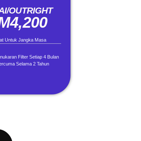
AI/OUTRIGHT
M4,200
mat Untuk Jangka Masa
nukaran Filter Setiap 4 Bulan
ercuma Selama 2 Tahun