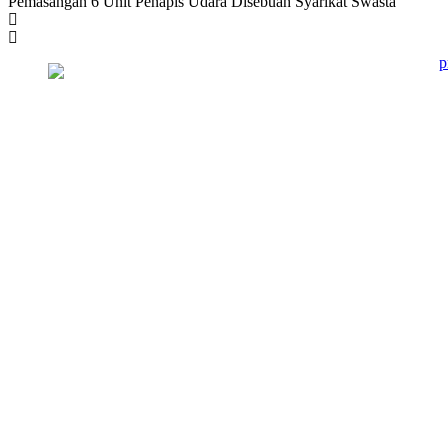
Pemasangan 6 Unit Penapis Udara Disebuah Syarikat Swasta