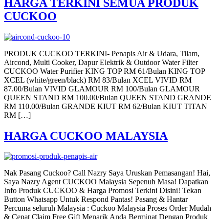
HARGA TERKINI SEMUA PRODUK
CUCKOO
PRODUK CUCKOO TERKINI- Penapis Air & Udara, Tilam,
Aircond, Multi Cooker, Dapur Elektrik & Outdoor Water Filter
CUCKOO Water Purifier KING TOP RM 61/Bulan KING TOP
XCEL (white/green/black) RM 83/Bulan XCEL VIVID RM
87.00/Bulan VIVID GLAMOUR RM 100/Bulan GLAMOUR
QUEEN STAND RM 100.00/Bulan QUEEN STAND GRANDE
RM 110.00/Bulan GRANDE KIUT RM 62/Bulan KIUT TITAN
RM […]
HARGA CUCKOO MALAYSIA
Nak Pasang Cuckoo? Call Nazry Saya Uruskan Pemasangan! Hai,
Saya Nazry Agent CUCKOO Malaysia Sepenuh Masa! Dapatkan
Info Produk CUCKOO & Harga Promosi Terkini Disini! Tekan
Button Whatsapp Untuk Respond Pantas! Pasang & Hantar
Percuma seluruh Malaysia : Cuckoo Malaysia Proses Order Mudah
& Cepat Claim Free Gift Menarik Anda Berminat Dengan Produk