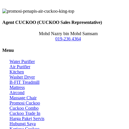
Agent CUCKOO (CUCKOO Sales Representative)
Mohd Nazry bin Mohd Samsam
019-236 4364
Menu
Water Purifier
Air Purifier
Kitchen
Washer Dryer
B-FIT Treadmill
Mattress
Aircond
Massage Chair
Promosi Cuckoo
Cuckoo Combo
Cuckoo Trade In
Harga Pakej Servis
Hubungi Saya
Kerjaya Cuckoo