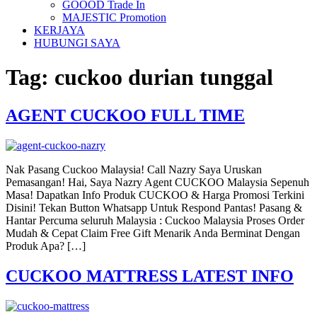
GOOOD Trade In
MAJESTIC Promotion
KERJAYA
HUBUNGI SAYA
Tag:
cuckoo durian tunggal
AGENT CUCKOO FULL TIME
Nak Pasang Cuckoo Malaysia! Call Nazry Saya Uruskan
Pemasangan! Hai, Saya Nazry Agent CUCKOO Malaysia Sepenuh
Masa! Dapatkan Info Produk CUCKOO & Harga Promosi Terkini
Disini! Tekan Button Whatsapp Untuk Respond Pantas! Pasang &
Hantar Percuma seluruh Malaysia : Cuckoo Malaysia Proses Order
Mudah & Cepat Claim Free Gift Menarik Anda Berminat Dengan
Produk Apa? […]
CUCKOO MATTRESS LATEST INFO