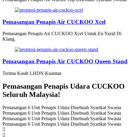
Pemasangan Penapis Air CUCKOO Xcel
Pemasangan Penapis Air CUCKOO Xcel Untuk En Yazid Di
Klang.
Pemasangan Penapis Air CUCKOO Queen Stand
Terima Kasih LHDN Kuantan
Pemasangan Penapis Udara CUCKOO
Seluruh Malaysia!
Pemasangan 6 Unit Penapis Udara Disebuah Syarikat Swasta
Pemasangan 6 Unit Penapis Udara Disebuah Syarikat Swasta
Pemasangan 6 Unit Penapis Udara Disebuah Syarikat Swasta
Pemasangan 6 Unit Penapis Udara Disebuah Syarikat Swasta