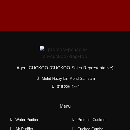
Agent CUCKOO (CUCKOO Sales Representative)
Mohd Nazry bin Mohd Samsam
019-236 4364
Menu
Water Purifier
Promosi Cuckoo
Air Purifier
Cuckoo Combo