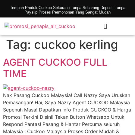
Tempah Produk Cuckoo Sekarang Tanpa Sebarang Deposit.Tanpa
Payslip.Proses Permohonan Yang Sangat Mudah
Tag:
cuckoo kerling
AGENT CUCKOO FULL
TIME
Nak Pasang Cuckoo Malaysia! Call Nazry Saya Uruskan
Pemasangan! Hai, Saya Nazry Agent CUCKOO Malaysia
Sepenuh Masa! Dapatkan Info Produk CUCKOO & Harga
Promosi Terkini Disini! Tekan Button Whatsapp Untuk
Respond Pantas! Pasang & Hantar Percuma seluruh
Malaysia : Cuckoo Malaysia Proses Order Mudah &