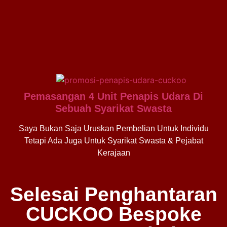
Pemasangan 4 Unit Penapis Udara Di
Sebuah Syarikat Swasta
Saya Bukan Saja Uruskan Pembelian Untuk Individu
Tetapi Ada Juga Untuk Syarikat Swasta & Pejabat
Kerajaan
Selesai Penghantaran
CUCKOO Bespoke