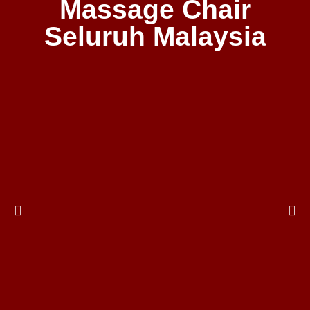
Massage Chair
Seluruh Malaysia