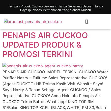
Tempah Produk Cuckoo Sekarang Tanpa Sebarang Deposit.Tanpa
Payslip.Proses Permohonan Yang Sangat Mudah
PENAPIS AIR CUCKOO
UPDATED PRODUK &
PROMOSI TERKINI
PENAPIS AIR CUCKOO MODEL TERKINI CUCKOO Water
Purifier Nazry – Fulltime Sales Representative CUCKOO/
(Agent CUCKOO) Hi! Terima Kasih Visit Website Saya!
Saya Nazry 3 Tahun Sebagai Agent CUCKOO / Sales
Representative CUCKOO! Anda Nak Info Penapis Air
CUCKOO Tekan Button Whatsapp! KING TOP RM
61/Bulan KING TOP XCEL (BLACK/WHITE) RM 83/Bulan