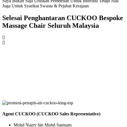
Saya Bukan Saja Uruskan Pembelian Untuk Individu Tetapi Ada
Juga Untuk Syarikat Swasta & Pejabat Kerajaan
Selesai Penghantaran CUCKOO Bespoke
Massage Chair Seluruh Malaysia
Agent CUCKOO (CUCKOO Sales Representative)
Mohd Nazry bin Mohd Samsam