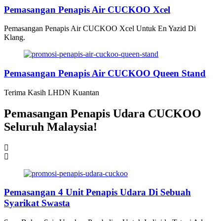
Pemasangan Penapis Air CUCKOO Xcel
Pemasangan Penapis Air CUCKOO Xcel Untuk En Yazid Di
Klang.
Pemasangan Penapis Air CUCKOO Queen Stand
Terima Kasih LHDN Kuantan
Pemasangan Penapis Udara CUCKOO
Seluruh Malaysia!
Pemasangan 4 Unit Penapis Udara Di Sebuah
Syarikat Swasta