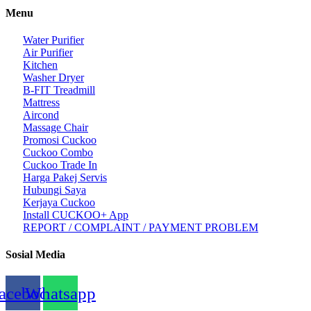
Menu
Water Purifier
Air Purifier
Kitchen
Washer Dryer
B-FIT Treadmill
Mattress
Aircond
Massage Chair
Promosi Cuckoo
Cuckoo Combo
Cuckoo Trade In
Harga Pakej Servis
Hubungi Saya
Kerjaya Cuckoo
Install CUCKOO+ App
REPORT / COMPLAINT / PAYMENT PROBLEM
Sosial Media
acebook
Whatsapp