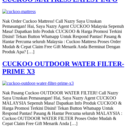
Nak Order Cuckoo Mattress! Call Nazry Saya Uruskan
Pemasangan! Hai, Saya Nazry Agent CUCKOO Malaysia Sepenuh
Masa! Dapatkan Info Produk CUCKOO & Harga Promosi Terkini
Disini! Tekan Button Whatsapp Untuk Respond Pantas! Pasang &
Hantar Percuma seluruh Malaysia : Cuckoo Mattress Proses Order
Mudah & Cepat Claim Free Gift Menarik Anda Berminat Dengan
Produk Apa? […]
CUCKOO OUTDOOR WATER FILTER-
PRIME X3
Nak Pasang Cuckoo OUTDOOR WATER FILTER! Call Nazry
Saya Uruskan Pemasangan! Hai, Saya Nazry Agent CUCKOO
MALAYSIA Sepenuh Masa! Dapatkan Info Produk CUCKOO &
Harga Promosi Terkini Disini! Tekan Button Whatsapp Untuk
Respond Pantas! Pasang & Hantar Percuma seluruh MALAYSIA :
Cuckoo OUTDOOR WATER FILTER Proses Order Mudah &
Cepat Claim Free Gift Menarik Anda […]