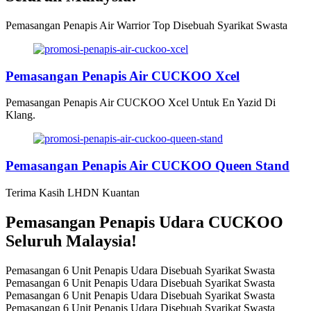
Pemasangan Penapis Air Warrior Top Disebuah Syarikat Swasta
Pemasangan Penapis Air CUCKOO Xcel
Pemasangan Penapis Air CUCKOO Xcel Untuk En Yazid Di
Klang.
Pemasangan Penapis Air CUCKOO Queen Stand
Terima Kasih LHDN Kuantan
Pemasangan Penapis Udara CUCKOO
Seluruh Malaysia!
Pemasangan 6 Unit Penapis Udara Disebuah Syarikat Swasta
Pemasangan 6 Unit Penapis Udara Disebuah Syarikat Swasta
Pemasangan 6 Unit Penapis Udara Disebuah Syarikat Swasta
Pemasangan 6 Unit Penapis Udara Disebuah Syarikat Swasta