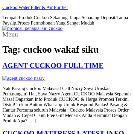
Cuckoo Water Filter & Air Purifier
Tempah Produk Cuckoo Sekarang Tanpa Sebarang Deposit.Tanpa
Payslip.Proses Permohonan Yang Sangat Mudah
Menu
Tag:
cuckoo wakaf siku
AGENT CUCKOO FULL TIME
Nak Pasang Cuckoo Malaysia! Call Nazry Saya Uruskan
Pemasangan! Hai, Saya Nazry Agent CUCKOO Malaysia Sepenuh
Masa! Dapatkan Info Produk CUCKOO & Harga Promosi Terkini
Disini! Tekan Button Whatsapp Untuk Respond Pantas! Pasang &
Hantar Percuma seluruh Malaysia : Cuckoo Malaysia Proses Order
Mudah & Cepat Claim Free Gift Menarik Anda Berminat Dengan
Produk Apa? […]
CUCKOO MATTRESS LATEST INFO