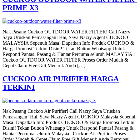
PRIME X3
Nak Pasang Cuckoo OUTDOOR WATER FILTER! Call Nazry
Saya Uruskan Pemasangan! Hai, Saya Nazry Agent CUCKOO
MALAYSIA Sepenuh Masa! Dapatkan Info Produk CUCKOO &
Harga Promosi Terkini Disini! Tekan Button Whatsapp Untuk
Respond Pantas! Pasang & Hantar Percuma seluruh MALAYSIA :
Cuckoo OUTDOOR WATER FILTER Proses Order Mudah &
Cepat Claim Free Gift Menarik Anda […]
CUCKOO AIR PURIFIER HARGA
TERKINI
Nak Pasang Cuckoo Air Purifier! Call Nazry Saya Uruskan
Pemasangan! Hai, Saya Nazry Agent CUCKOO Malaysia Sepenuh
Masa! Dapatkan Info Produk CUCKOO & Harga Promosi Terkini
Disini! Tekan Button Whatsapp Untuk Respond Pantas! Pasang &
Hantar Percuma seluruh Malaysia : Cuckoo Air Purifier Proses
Order Mudah & Cepat Claim Free Gift Menarik Anda Berminat