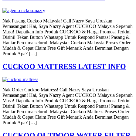
Nak Pasang Cuckoo Malaysia! Call Nazry Saya Uruskan
Pemasangan! Hai, Saya Nazry Agent CUCKOO Malaysia Sepenuh
Masa! Dapatkan Info Produk CUCKOO & Harga Promosi Terkini
Disini! Tekan Button Whatsapp Untuk Respond Pantas! Pasang &
Hantar Percuma seluruh Malaysia : Cuckoo Malaysia Proses Order
Mudah & Cepat Claim Free Gift Menarik Anda Berminat Dengan
Produk Apa? […]
CUCKOO MATTRESS LATEST INFO
Nak Order Cuckoo Mattress! Call Nazry Saya Uruskan
Pemasangan! Hai, Saya Nazry Agent CUCKOO Malaysia Sepenuh
Masa! Dapatkan Info Produk CUCKOO & Harga Promosi Terkini
Disini! Tekan Button Whatsapp Untuk Respond Pantas! Pasang &
Hantar Percuma seluruh Malaysia : Cuckoo Mattress Proses Order
Mudah & Cepat Claim Free Gift Menarik Anda Berminat Dengan
Produk Apa? […]
CUCKOO OUTDOOR WATER FILTER-