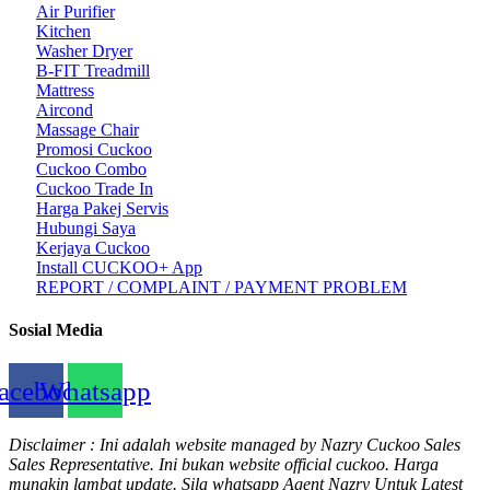
Air Purifier
Kitchen
Washer Dryer
B-FIT Treadmill
Mattress
Aircond
Massage Chair
Promosi Cuckoo
Cuckoo Combo
Cuckoo Trade In
Harga Pakej Servis
Hubungi Saya
Kerjaya Cuckoo
Install CUCKOO+ App
REPORT / COMPLAINT / PAYMENT PROBLEM
Sosial Media
acebook
Whatsapp
Disclaimer : Ini adalah website managed by Nazry Cuckoo Sales
Sales Representative. Ini bukan website official cuckoo. Harga
mungkin lambat update. Sila whatsapp Agent Nazry Untuk Latest