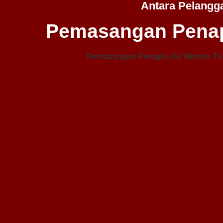
Antara Pelangg
Pemasangan Penap
Pemasangan Penapis Air Warrior To