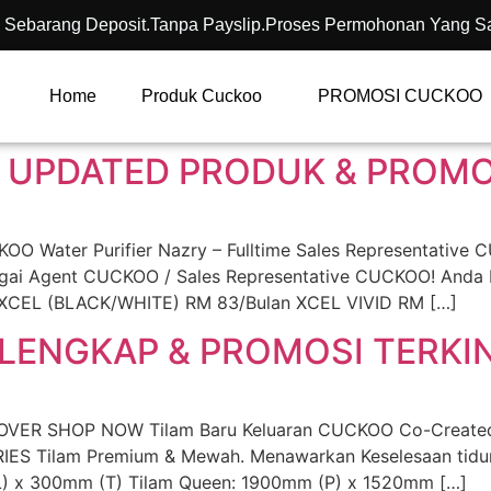
 Sebarang Deposit.Tanpa Payslip.Proses Permohonan Yang S
Home
Produk Cuckoo
PROMOSI CUCKOO
 UPDATED PRODUK & PROMOS
Water Purifier Nazry – Fulltime Sales Representative 
bagai Agent CUCKOO / Sales Representative CUCKOO! Anda
 XCEL (BLACK/WHITE) RM 83/Bulan XCEL VIVID RM […]
LENGKAP & PROMOSI TERKIN
VER SHOP NOW Tilam Baru Keluaran CUCKOO Co-Created w
IES Tilam Premium & Mewah. Menawarkan Keselesaan tidur
L) x 300mm (T) Tilam Queen: 1900mm (P) x 1520mm […]