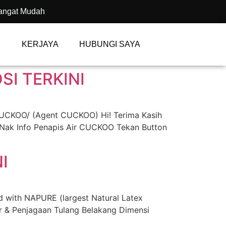
angat Mudah
KERJAYA
HUBUNGI SAYA
I TERKINI
CUCKOO/ (Agent CUCKOO) Hi! Terima Kasih
 Nak Info Penapis Air CUCKOO Tekan Button
I
ith NAPURE (largest Natural Latex
 & Penjagaan Tulang Belakang Dimensi