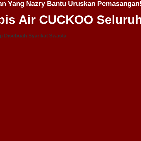
an Yang Nazry Bantu Uruskan Pemasangan
is Air CUCKOO Seluruh
p Disebuah Syarikat Swasta