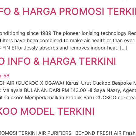
O & HARGA PROMOSI TERKI
onditioning since 1989 The pioneer ionising technology Re
ers have been combined to make air healthier than ever.
FIN Effortlessly absorbs and removes indoor heat. […]
 INFO & HARGA TERKINI
AIR (CUCKOO X OGAWA) Kerusi Urut Cuckoo Bespoke Mas
ik Malaysia BULANAN DARI RM 143.00 Hi Saya Nazry, Agen
Urut Cuckoo! Memperkenalkan Produk Baru CUCKOO co-cre
KOO MODEL TERKINI
OSI TERKINI AIR PURIFIERS –BEYOND FRESH AIR Fresh, Cle