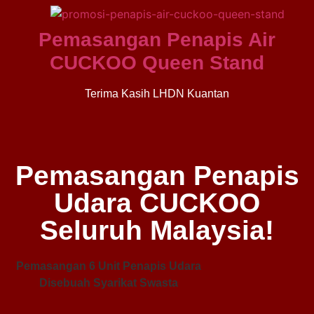
Pemasangan Penapis Air
CUCKOO Queen Stand
Terima Kasih LHDN Kuantan
Pemasangan Penapis
Udara CUCKOO
Seluruh Malaysia!
Pemasangan 6 Unit Penapis Udara
Pe
Disebuah Syarikat Swasta