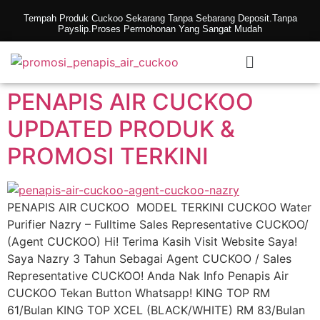
Tempah Produk Cuckoo Sekarang Tanpa Sebarang Deposit.Tanpa
Payslip.Proses Permohonan Yang Sangat Mudah
PENAPIS AIR CUCKOO
UPDATED PRODUK &
PROMOSI TERKINI
PENAPIS AIR CUCKOO MODEL TERKINI CUCKOO Water
Purifier Nazry – Fulltime Sales Representative CUCKOO/
(Agent CUCKOO) Hi! Terima Kasih Visit Website Saya!
Saya Nazry 3 Tahun Sebagai Agent CUCKOO / Sales
Representative CUCKOO! Anda Nak Info Penapis Air
CUCKOO Tekan Button Whatsapp! KING TOP RM
61/Bulan KING TOP XCEL (BLACK/WHITE) RM 83/Bulan