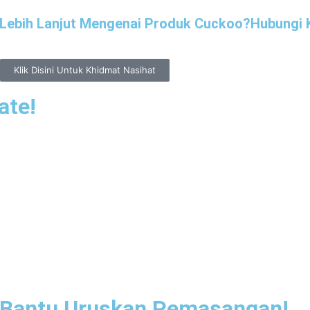
 Lebih Lanjut Mengenai Produk Cuckoo?Hubungi 
Klik Disini Untuk Khidmat Nasihat
ate!
 Bantu Uruskan Pemasangan!