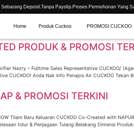
 Sebarang Deposit.Tanpa Payslip.Proses Permohonan Yang S
Home
Produk Cuckoo
PROMOSI CUCKOO
TED PRODUK & PROMOSI TER
r Nazry – Fulltime Sales Representative CUCKOO/ (Agent
ative CUCKOO! Anda Nak Info Penapis Air CUCKOO Tekan 
AP & PROMOSI TERKINI
Tilam Baru Keluaran CUCKOO Co-Created with NAPURE (l
saan tidur & Penjagaan Tulang Belakang Dimensi Produk: