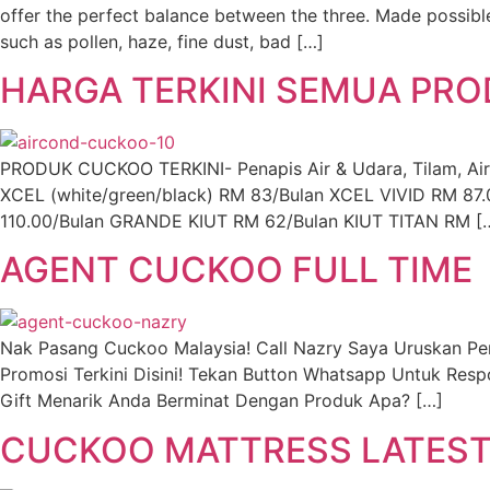
offer the perfect balance between the three. Made possible
such as pollen, haze, fine dust, bad […]
HARGA TERKINI SEMUA PR
PRODUK CUCKOO TERKINI- Penapis Air & Udara, Tilam, Airc
XCEL (white/green/black) RM 83/Bulan XCEL VIVID RM
110.00/Bulan GRANDE KIUT RM 62/Bulan KIUT TITAN RM [
AGENT CUCKOO FULL TIME
Nak Pasang Cuckoo Malaysia! Call Nazry Saya Uruskan 
Promosi Terkini Disini! Tekan Button Whatsapp Untuk Res
Gift Menarik Anda Berminat Dengan Produk Apa? […]
CUCKOO MATTRESS LATEST