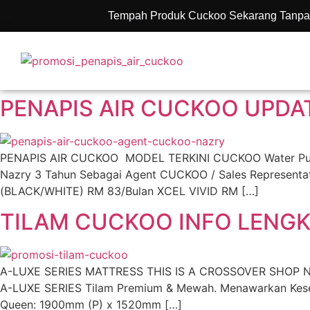
Tempah Produk Cuckoo Sekarang Tanpa
PENAPIS AIR CUCKOO UPDA
PENAPIS AIR CUCKOO MODEL TERKINI CUCKOO Water Purifie
Nazry 3 Tahun Sebagai Agent CUCKOO / Sales Represent
(BLACK/WHITE) RM 83/Bulan XCEL VIVID RM […]
TILAM CUCKOO INFO LENGK
A-LUXE SERIES MATTRESS THIS IS A CROSSOVER SHOP NOW 
A-LUXE SERIES Tilam Premium & Mewah. Menawarkan Kesele
Queen: 1900mm (P) x 1520mm […]