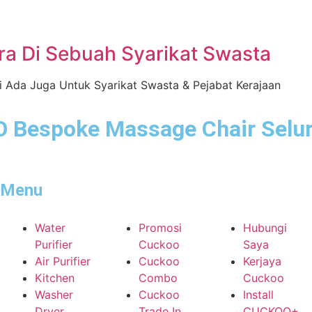
a Di Sebuah Syarikat Swasta
i Ada Juga Untuk Syarikat Swasta & Pejabat Kerajaan
 Bespoke Massage Chair Selur
Menu
Water
Promosi
Hubungi
Purifier
Cuckoo
Saya
Air Purifier
Cuckoo
Kerjaya
Kitchen
Combo
Cuckoo
Washer
Cuckoo
Install
Dryer
Trade In
CUCKOO+