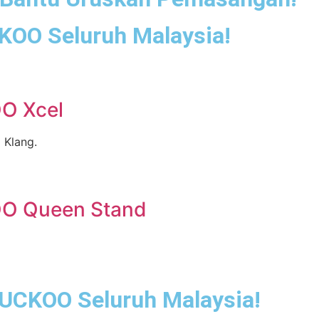
OO Seluruh Malaysia!
r Warrior Top Disebuah S
O Xcel
 Klang.
OO Queen Stand
UCKOO Seluruh Malaysia!
napis Udara Disebuah Syar