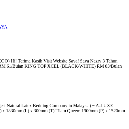
AYA
i! Terima Kasih Visit Website Saya! Saya Nazry 3 Tahun
TOP RM 61/Bulan KING TOP XCEL (BLACK/WHITE) RM 83/Bulan
atural Latex Bedding Company in Malaysia) ~ A-LUXE
P) x 1830mm (L) x 300mm (T) Tilam Queen: 1900mm (P) x 1520mm