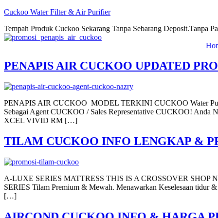
Cuckoo Water Filter & Air Purifier
Tempah Produk Cuckoo Sekarang Tanpa Sebarang Deposit.Tanpa Pa
Ho
PENAPIS AIR CUCKOO UPDATED PR
PENAPIS AIR CUCKOO MODEL TERKINI CUCKOO Water Purifier Naz
Sebagai Agent CUCKOO / Sales Representative CUCKOO! Anda
XCEL VIVID RM […]
TILAM CUCKOO INFO LENGKAP & P
A-LUXE SERIES MATTRESS THIS IS A CROSSOVER SHOP NOW Til
SERIES Tilam Premium & Mewah. Menawarkan Keselesaan tidur & 
[…]
AIRCOND CUCKOO INFO & HARGA P