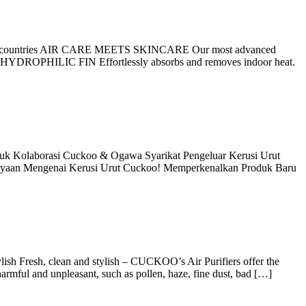
er 30 countries AIR CARE MEETS SKINCARE Our most advanced
N HYDROPHILIC FIN Effortlessly absorbs and removes indoor heat.
borasi Cuckoo & Ogawa Syarikat Pengeluar Kerusi Urut
nyaan Mengenai Kerusi Urut Cuckoo! Memperkenalkan Produk Baru
, clean and stylish – CUCKOO’s Air Purifiers offer the
armful and unpleasant, such as pollen, haze, fine dust, bad […]