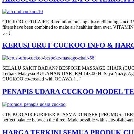
CUCKOO x FUJIAIRE Revolution ionising air-conditioning since 
filters have been combined to make air healthier than ever. VITA
[…]
KERUSI URUT CUCKOO INFO & HAR
SELALU SAKIT BADAN? BESPOKE MASSAGE CHAIR (CUCKOO X OGA
Terbaik Malaysia BULANAN DARI RM 143.00 Hi Saya Nazry, Agent
CUCKOO co-created with OGAWA […]
PENAPIS UDARA CUCKOO MODEL TE
CUCKOO AIR PURIFIER PLASMA IOINISER | PROMOSI TERKINI AIR
perfect balance between the three. Made possible with state-of-the-ar
HARGA TERKINI SEMUA PRODUK C