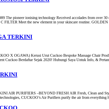
1989 The pioneer ionising technology Received accolades from ov
MIN C FILTER Meet the new element in your skincare routine. GOLDE
GA TERKINI
WA) Kerusi Urut Cuckoo Bespoke Massage Chair Produk Kola
 Cuckoo Berdaftar Sejak 2020! Hubungi Saya Untuk Info, & Perta
RKINI
 PURIFIERS –BEYOND FRESH AIR Fresh, Clean and Stylish Fresh
t technologies, CUCKOO’s Air Purifiers purify the air from everything h
UCKOO