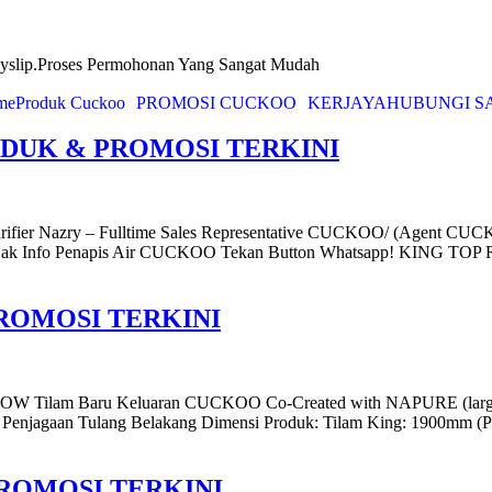
yslip.Proses Permohonan Yang Sangat Mudah
me
Produk Cuckoo
PROMOSI CUCKOO
KERJAYA
HUBUNGI S
ODUK & PROMOSI TERKINI
ry – Fulltime Sales Representative CUCKOO/ (Agent CUCKOO) H
 Nak Info Penapis Air CUCKOO Tekan Button Whatsapp! KING 
ROMOSI TERKINI
am Baru Keluaran CUCKOO Co-Created with NAPURE (largest N
Penjagaan Tulang Belakang Dimensi Produk: Tilam King: 1900mm (
ROMOSI TERKINI