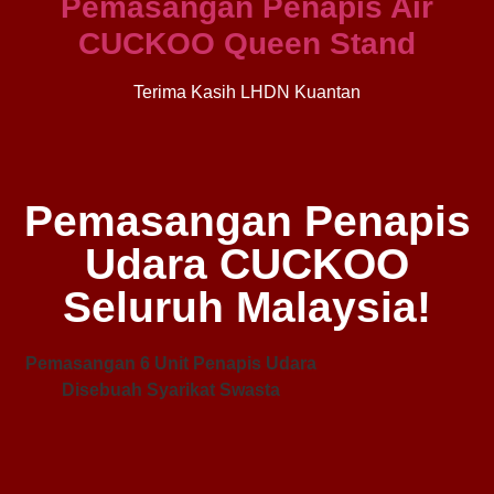
Pemasangan Penapis Air
CUCKOO Queen Stand
Terima Kasih LHDN Kuantan
Pemasangan Penapis
Udara CUCKOO
Seluruh Malaysia!
Pemasangan 6 Unit Penapis Udara
Pe
Disebuah Syarikat Swasta