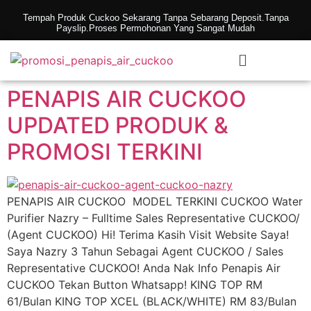
Tempah Produk Cuckoo Sekarang Tanpa Sebarang Deposit.Tanpa
Payslip.Proses Permohonan Yang Sangat Mudah
PENAPIS AIR CUCKOO
UPDATED PRODUK &
PROMOSI TERKINI
PENAPIS AIR CUCKOO MODEL TERKINI CUCKOO Water
Purifier Nazry – Fulltime Sales Representative CUCKOO/
(Agent CUCKOO) Hi! Terima Kasih Visit Website Saya!
Saya Nazry 3 Tahun Sebagai Agent CUCKOO / Sales
Representative CUCKOO! Anda Nak Info Penapis Air
CUCKOO Tekan Button Whatsapp! KING TOP RM
61/Bulan KING TOP XCEL (BLACK/WHITE) RM 83/Bulan