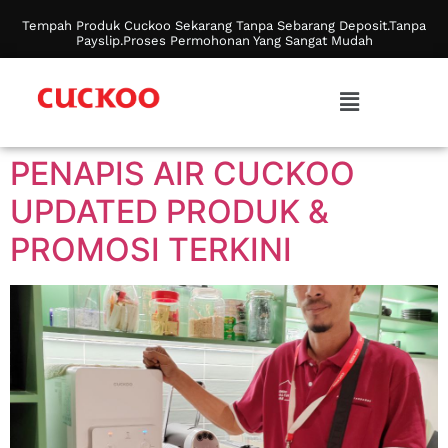
Tempah Produk Cuckoo Sekarang Tanpa Sebarang Deposit.Tanpa
Payslip.Proses Permohonan Yang Sangat Mudah
PENAPIS AIR CUCKOO
UPDATED PRODUK &
PROMOSI TERKINI