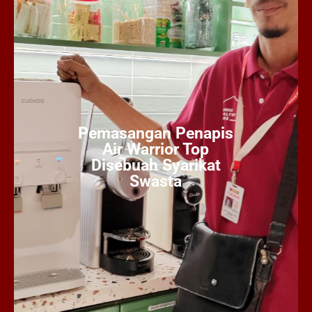
Pemasangan Penapis
Air Warrior Top
Disebuah Syarikat
Swasta