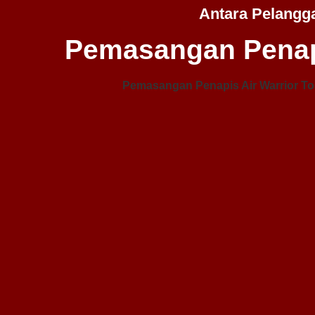
Antara Pelangg
Pemasangan Penap
Pemasangan Penapis Air Warrior To