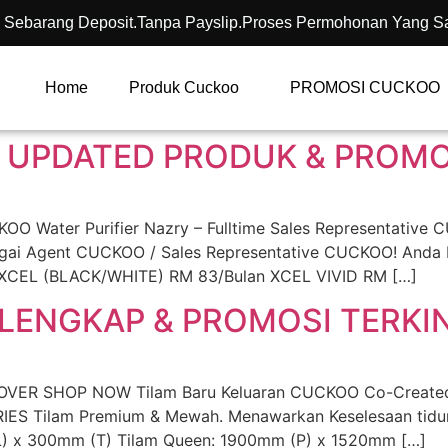
 Sebarang Deposit.Tanpa Payslip.Proses Permohonan Yang S
Home
Produk Cuckoo
PROMOSI CUCKOO
 UPDATED PRODUK & PROMOS
Water Purifier Nazry – Fulltime Sales Representative 
bagai Agent CUCKOO / Sales Representative CUCKOO! Anda
 XCEL (BLACK/WHITE) RM 83/Bulan XCEL VIVID RM […]
LENGKAP & PROMOSI TERKIN
VER SHOP NOW Tilam Baru Keluaran CUCKOO Co-Created w
IES Tilam Premium & Mewah. Menawarkan Keselesaan tidur
L) x 300mm (T) Tilam Queen: 1900mm (P) x 1520mm […]