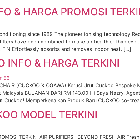
O & HARGA PROMOSI TERKI
onditioning since 1989 The pioneer ionising technology Re
ers have been combined to make air healthier than ever.
FIN Effortlessly absorbs and removes indoor heat. […]
 INFO & HARGA TERKINI
AIR (CUCKOO X OGAWA) Kerusi Urut Cuckoo Bespoke Mas
ik Malaysia BULANAN DARI RM 143.00 Hi Saya Nazry, Agen
Urut Cuckoo! Memperkenalkan Produk Baru CUCKOO co-cre
KOO MODEL TERKINI
OSI TERKINI AIR PURIFIERS –BEYOND FRESH AIR Fresh, Cle