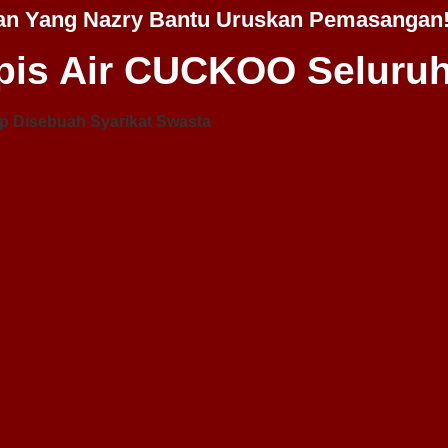
an Yang Nazry Bantu Uruskan Pemasangan
is Air CUCKOO Seluruh
p Disebuah Syarikat Swasta