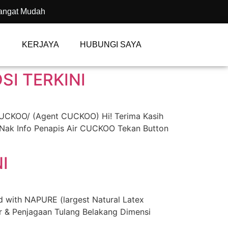
angat Mudah
KERJAYA
HUBUNGI SAYA
I TERKINI
CUCKOO/ (Agent CUCKOO) Hi! Terima Kasih
 Nak Info Penapis Air CUCKOO Tekan Button
I
ith NAPURE (largest Natural Latex
 & Penjagaan Tulang Belakang Dimensi