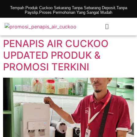
Tempah Produk Cuckoo Sekarang Tanpa Sebarang Deposit.Tanpa
Payslip.Proses Permohonan Yang Sangat Mudah
PENAPIS AIR CUCKOO
UPDATED PRODUK &
PROMOSI TERKINI