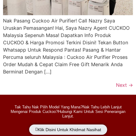
Nak Pasang Cuckoo Air Purifier! Call Nazry Saya
Uruskan Pemasangan! Hai, Saya Nazry Agent CUCKOO
Malaysia Sepenuh Masa! Dapatkan Info Produk
CUCKOO & Harga Promosi Terkini Disini! Tekan Button
Whatsapp Untuk Respond Pantas! Pasang & Hantar
Percuma seluruh Malaysia : Cuckoo Air Purifier Proses
Order Mudah & Cepat Claim Free Gift Menarik Anda
Berminat Dengan […]
Next
→
Tak Tahu Nak Pilih Model Yang Mana?Nak Tahu Lebih Lanjut
Mengenai Produk Cuckoo?Hubungi Kami Untuk Sesi Penerangan
Lanjut.
Klik Disini Untuk Khidmat Nasihat