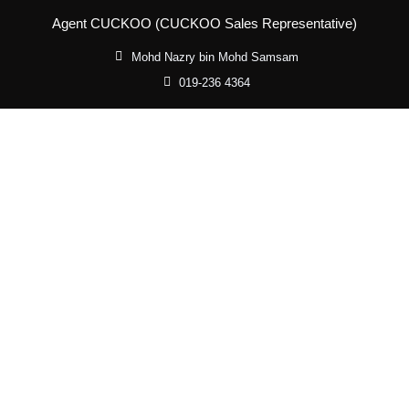
Agent CUCKOO (CUCKOO Sales Representative)
Mohd Nazry bin Mohd Samsam
019-236 4364
Menu
Water Purifier
Promosi Cuckoo
Air Purifier
Cuckoo Combo
Kitchen
Cuckoo Trade In
Washer Dryer
Harga Pakej Servis
B-FIT Treadmill
Mattress
Aircond
Massage Chair