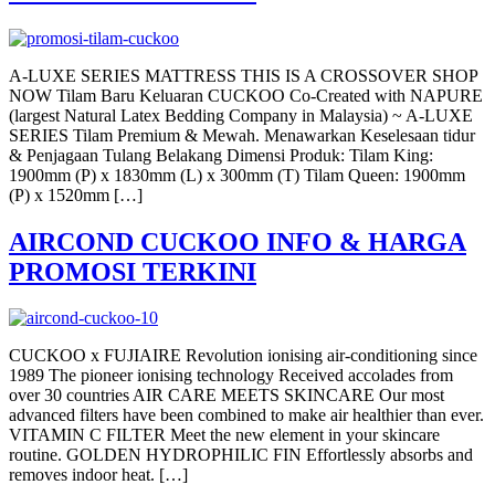
A-LUXE SERIES MATTRESS THIS IS A CROSSOVER SHOP
NOW Tilam Baru Keluaran CUCKOO Co-Created with NAPURE
(largest Natural Latex Bedding Company in Malaysia) ~ A-LUXE
SERIES Tilam Premium & Mewah. Menawarkan Keselesaan tidur
& Penjagaan Tulang Belakang Dimensi Produk: Tilam King:
1900mm (P) x 1830mm (L) x 300mm (T) Tilam Queen: 1900mm
(P) x 1520mm […]
AIRCOND CUCKOO INFO & HARGA
PROMOSI TERKINI
CUCKOO x FUJIAIRE Revolution ionising air-conditioning since
1989 The pioneer ionising technology Received accolades from
over 30 countries AIR CARE MEETS SKINCARE Our most
advanced filters have been combined to make air healthier than ever.
VITAMIN C FILTER Meet the new element in your skincare
routine. GOLDEN HYDROPHILIC FIN Effortlessly absorbs and
removes indoor heat. […]