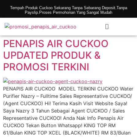
Tempah Produk Cuckoo Sekarang Tanpa Sebarang Deposit.Tanpa
Payslip.Proses Permohonan Yang Sangat Mudah
PENAPIS AIR CUCKOO
UPDATED PRODUK &
PROMOSI TERKINI
PENAPIS AIR CUCKOO MODEL TERKINI CUCKOO Water
Purifier Nazry – Fulltime Sales Representative CUCKOO/
(Agent CUCKOO) Hi! Terima Kasih Visit Website Saya!
Saya Nazry 3 Tahun Sebagai Agent CUCKOO / Sales
Representative CUCKOO! Anda Nak Info Penapis Air
CUCKOO Tekan Button Whatsapp! KING TOP RM
61/Bulan KING TOP XCEL (BLACK/WHITE) RM 83/Bulan