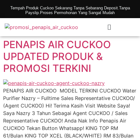
Tempah Produk Cuckoo Sekarang Tanpa Sebarang Deposit.Tanpa
Payslip.Proses Permohonan Yang Sangat Mudah
PENAPIS AIR CUCKOO
UPDATED PRODUK &
PROMOSI TERKINI
PENAPIS AIR CUCKOO MODEL TERKINI CUCKOO Water
Purifier Nazry – Fulltime Sales Representative CUCKOO/
(Agent CUCKOO) Hi! Terima Kasih Visit Website Saya!
Saya Nazry 3 Tahun Sebagai Agent CUCKOO / Sales
Representative CUCKOO! Anda Nak Info Penapis Air
CUCKOO Tekan Button Whatsapp! KING TOP RM
61/Bulan KING TOP XCEL (BLACK/WHITE) RM 83/Bulan