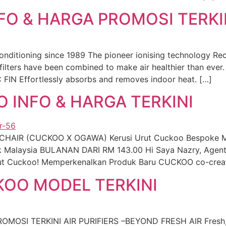
O & HARGA PROMOSI TERKI
onditioning since 1989 The pioneer ionising technology Re
ers have been combined to make air healthier than ever.
FIN Effortlessly absorbs and removes indoor heat. […]
 INFO & HARGA TERKINI
AIR (CUCKOO X OGAWA) Kerusi Urut Cuckoo Bespoke Mas
ik Malaysia BULANAN DARI RM 143.00 Hi Saya Nazry, Agen
Urut Cuckoo! Memperkenalkan Produk Baru CUCKOO co-cre
KOO MODEL TERKINI
OSI TERKINI AIR PURIFIERS –BEYOND FRESH AIR Fresh, Cle