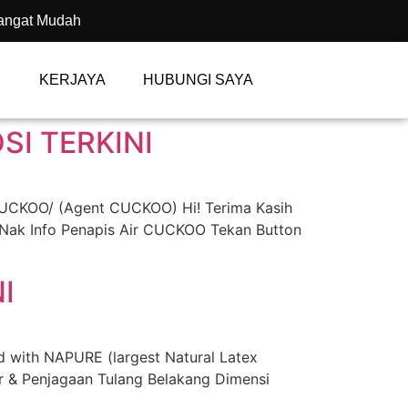
angat Mudah
KERJAYA
HUBUNGI SAYA
I TERKINI
CUCKOO/ (Agent CUCKOO) Hi! Terima Kasih
 Nak Info Penapis Air CUCKOO Tekan Button
I
ith NAPURE (largest Natural Latex
 & Penjagaan Tulang Belakang Dimensi