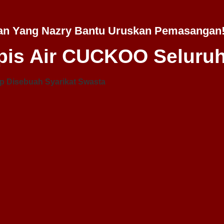
an Yang Nazry Bantu Uruskan Pemasangan
is Air CUCKOO Seluruh
p Disebuah Syarikat Swasta