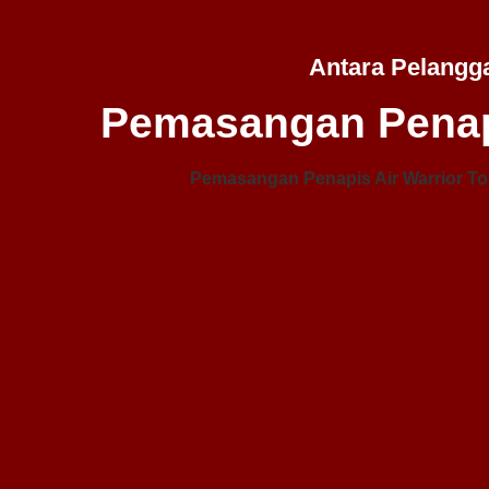
Antara Pelangg
Pemasangan Penap
Pemasangan Penapis Air Warrior To