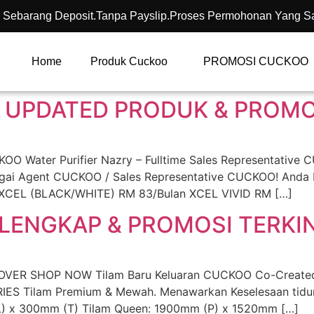
 Sebarang Deposit.Tanpa Payslip.Proses Permohonan Yang S
Home
Produk Cuckoo
PROMOSI CUCKOO
 UPDATED PRODUK & PROMOS
Water Purifier Nazry – Fulltime Sales Representative 
bagai Agent CUCKOO / Sales Representative CUCKOO! Anda
 XCEL (BLACK/WHITE) RM 83/Bulan XCEL VIVID RM […]
LENGKAP & PROMOSI TERKIN
VER SHOP NOW Tilam Baru Keluaran CUCKOO Co-Created w
IES Tilam Premium & Mewah. Menawarkan Keselesaan tidur
L) x 300mm (T) Tilam Queen: 1900mm (P) x 1520mm […]