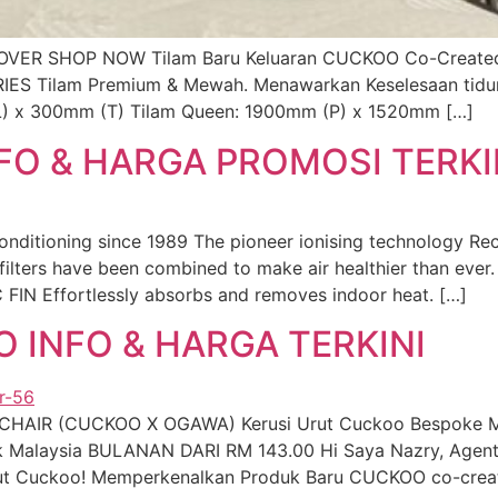
VER SHOP NOW Tilam Baru Keluaran CUCKOO Co-Created w
IES Tilam Premium & Mewah. Menawarkan Keselesaan tidur
L) x 300mm (T) Tilam Queen: 1900mm (P) x 1520mm […]
O & HARGA PROMOSI TERKI
onditioning since 1989 The pioneer ionising technology Re
ers have been combined to make air healthier than ever.
FIN Effortlessly absorbs and removes indoor heat. […]
 INFO & HARGA TERKINI
AIR (CUCKOO X OGAWA) Kerusi Urut Cuckoo Bespoke Mas
ik Malaysia BULANAN DARI RM 143.00 Hi Saya Nazry, Agen
Urut Cuckoo! Memperkenalkan Produk Baru CUCKOO co-cre