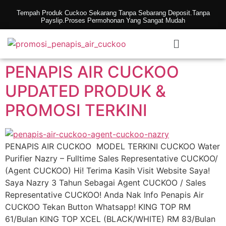
Tempah Produk Cuckoo Sekarang Tanpa Sebarang Deposit.Tanpa
Payslip.Proses Permohonan Yang Sangat Mudah
PENAPIS AIR CUCKOO
UPDATED PRODUK &
PROMOSI TERKINI
PENAPIS AIR CUCKOO MODEL TERKINI CUCKOO Water
Purifier Nazry – Fulltime Sales Representative CUCKOO/
(Agent CUCKOO) Hi! Terima Kasih Visit Website Saya!
Saya Nazry 3 Tahun Sebagai Agent CUCKOO / Sales
Representative CUCKOO! Anda Nak Info Penapis Air
CUCKOO Tekan Button Whatsapp! KING TOP RM
61/Bulan KING TOP XCEL (BLACK/WHITE) RM 83/Bulan