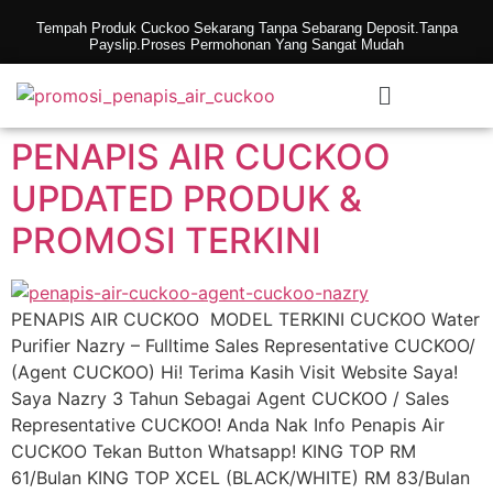
Tempah Produk Cuckoo Sekarang Tanpa Sebarang Deposit.Tanpa
Payslip.Proses Permohonan Yang Sangat Mudah
PENAPIS AIR CUCKOO
UPDATED PRODUK &
PROMOSI TERKINI
PENAPIS AIR CUCKOO MODEL TERKINI CUCKOO Water
Purifier Nazry – Fulltime Sales Representative CUCKOO/
(Agent CUCKOO) Hi! Terima Kasih Visit Website Saya!
Saya Nazry 3 Tahun Sebagai Agent CUCKOO / Sales
Representative CUCKOO! Anda Nak Info Penapis Air
CUCKOO Tekan Button Whatsapp! KING TOP RM
61/Bulan KING TOP XCEL (BLACK/WHITE) RM 83/Bulan