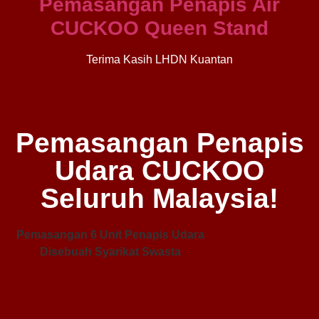
Pemasangan Penapis Air
CUCKOO Queen Stand
Terima Kasih LHDN Kuantan
Pemasangan Penapis
Udara CUCKOO
Seluruh Malaysia!
Pemasangan 6 Unit Penapis Udara
Pe
Disebuah Syarikat Swasta