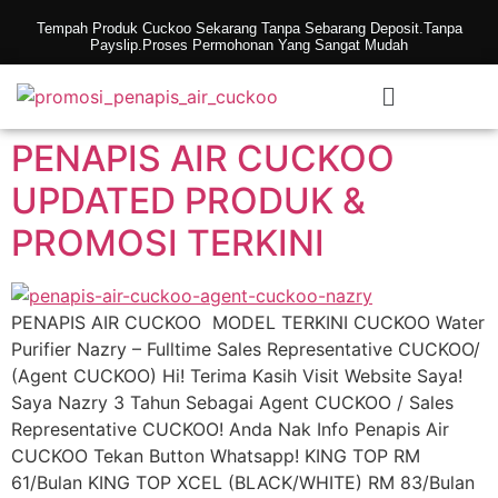
Tempah Produk Cuckoo Sekarang Tanpa Sebarang Deposit.Tanpa
Payslip.Proses Permohonan Yang Sangat Mudah
PENAPIS AIR CUCKOO
UPDATED PRODUK &
PROMOSI TERKINI
PENAPIS AIR CUCKOO MODEL TERKINI CUCKOO Water
Purifier Nazry – Fulltime Sales Representative CUCKOO/
(Agent CUCKOO) Hi! Terima Kasih Visit Website Saya!
Saya Nazry 3 Tahun Sebagai Agent CUCKOO / Sales
Representative CUCKOO! Anda Nak Info Penapis Air
CUCKOO Tekan Button Whatsapp! KING TOP RM
61/Bulan KING TOP XCEL (BLACK/WHITE) RM 83/Bulan