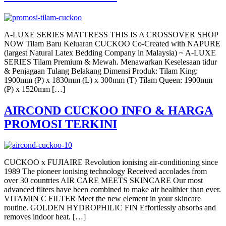
A-LUXE SERIES MATTRESS THIS IS A CROSSOVER SHOP
NOW Tilam Baru Keluaran CUCKOO Co-Created with NAPURE
(largest Natural Latex Bedding Company in Malaysia) ~ A-LUXE
SERIES Tilam Premium & Mewah. Menawarkan Keselesaan tidur
& Penjagaan Tulang Belakang Dimensi Produk: Tilam King:
1900mm (P) x 1830mm (L) x 300mm (T) Tilam Queen: 1900mm
(P) x 1520mm […]
AIRCOND CUCKOO INFO & HARGA
PROMOSI TERKINI
CUCKOO x FUJIAIRE Revolution ionising air-conditioning since
1989 The pioneer ionising technology Received accolades from
over 30 countries AIR CARE MEETS SKINCARE Our most
advanced filters have been combined to make air healthier than ever.
VITAMIN C FILTER Meet the new element in your skincare
routine. GOLDEN HYDROPHILIC FIN Effortlessly absorbs and
removes indoor heat. […]