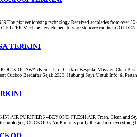
1989 The pioneer ionising technology Received accolades from ov
MIN C FILTER Meet the new element in your skincare routine. GOLDE
GA TERKINI
WA) Kerusi Urut Cuckoo Bespoke Massage Chair Produk Kola
 Cuckoo Berdaftar Sejak 2020! Hubungi Saya Untuk Info, & Perta
RKINI
 PURIFIERS –BEYOND FRESH AIR Fresh, Clean and Stylish Fresh
t technologies, CUCKOO’s Air Purifiers purify the air from everything h
UCKOO