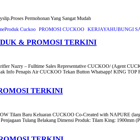
yslip.Proses Permohonan Yang Sangat Mudah
me
Produk Cuckoo
PROMOSI CUCKOO
KERJAYA
HUBUNGI S
ODUK & PROMOSI TERKINI
ry – Fulltime Sales Representative CUCKOO/ (Agent CUCKOO) H
 Nak Info Penapis Air CUCKOO Tekan Button Whatsapp! KING 
ROMOSI TERKINI
am Baru Keluaran CUCKOO Co-Created with NAPURE (largest N
Penjagaan Tulang Belakang Dimensi Produk: Tilam King: 1900mm (
ROMOSI TERKINI