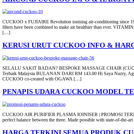
CUCKOO x FUJIAIRE Revolution ionising air-conditioning since 
filters have been combined to make air healthier than ever. VITA
[…]
KERUSI URUT CUCKOO INFO & HAR
SELALU SAKIT BADAN? BESPOKE MASSAGE CHAIR (CUCKOO X OGA
Terbaik Malaysia BULANAN DARI RM 143.00 Hi Saya Nazry, Agent
CUCKOO co-created with OGAWA […]
PENAPIS UDARA CUCKOO MODEL TE
CUCKOO AIR PURIFIER PLASMA IOINISER | PROMOSI TERKINI AIR
perfect balance between the three. Made possible with state-of-the-ar
HARGA TERKINI SEMUA PRODUK C