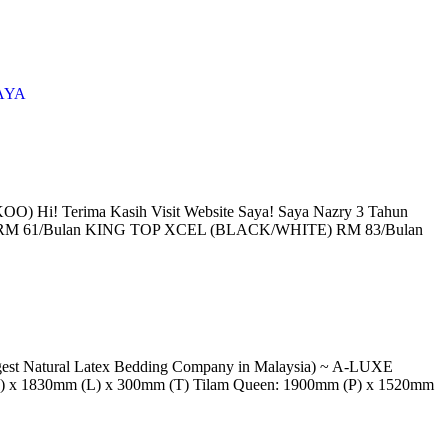
AYA
i! Terima Kasih Visit Website Saya! Saya Nazry 3 Tahun
TOP RM 61/Bulan KING TOP XCEL (BLACK/WHITE) RM 83/Bulan
atural Latex Bedding Company in Malaysia) ~ A-LUXE
P) x 1830mm (L) x 300mm (T) Tilam Queen: 1900mm (P) x 1520mm