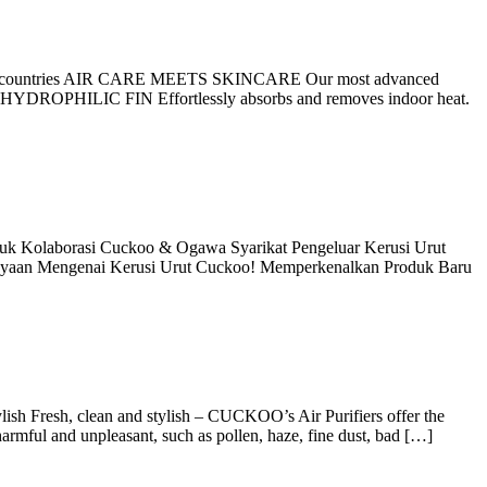
er 30 countries AIR CARE MEETS SKINCARE Our most advanced
N HYDROPHILIC FIN Effortlessly absorbs and removes indoor heat.
borasi Cuckoo & Ogawa Syarikat Pengeluar Kerusi Urut
nyaan Mengenai Kerusi Urut Cuckoo! Memperkenalkan Produk Baru
, clean and stylish – CUCKOO’s Air Purifiers offer the
armful and unpleasant, such as pollen, haze, fine dust, bad […]