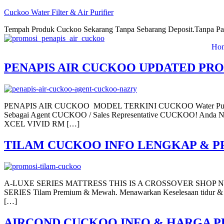
Cuckoo Water Filter & Air Purifier
Tempah Produk Cuckoo Sekarang Tanpa Sebarang Deposit.Tanpa Pa
Ho
PENAPIS AIR CUCKOO UPDATED PR
PENAPIS AIR CUCKOO MODEL TERKINI CUCKOO Water Purifier Naz
Sebagai Agent CUCKOO / Sales Representative CUCKOO! Anda
XCEL VIVID RM […]
TILAM CUCKOO INFO LENGKAP & P
A-LUXE SERIES MATTRESS THIS IS A CROSSOVER SHOP NOW Til
SERIES Tilam Premium & Mewah. Menawarkan Keselesaan tidur & 
[…]
AIRCOND CUCKOO INFO & HARGA P