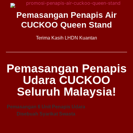
Pemasangan Penapis Air
CUCKOO Queen Stand
Terima Kasih LHDN Kuantan
Pemasangan Penapis
Udara CUCKOO
Seluruh Malaysia!
Pemasangan 6 Unit Penapis Udara
Pe
Disebuah Syarikat Swasta