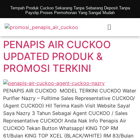
Tempah Produk Cuckoo Sekarang Tanpa Sebarang Deposit.Tanpa
Payslip.Proses Permohonan Yang Sangat Mudah
PENAPIS AIR CUCKOO
UPDATED PRODUK &
PROMOSI TERKINI
PENAPIS AIR CUCKOO MODEL TERKINI CUCKOO Water
Purifier Nazry – Fulltime Sales Representative CUCKOO/
(Agent CUCKOO) Hi! Terima Kasih Visit Website Saya!
Saya Nazry 3 Tahun Sebagai Agent CUCKOO / Sales
Representative CUCKOO! Anda Nak Info Penapis Air
CUCKOO Tekan Button Whatsapp! KING TOP RM
61/Bulan KING TOP XCEL (BLACK/WHITE) RM 83/Bulan