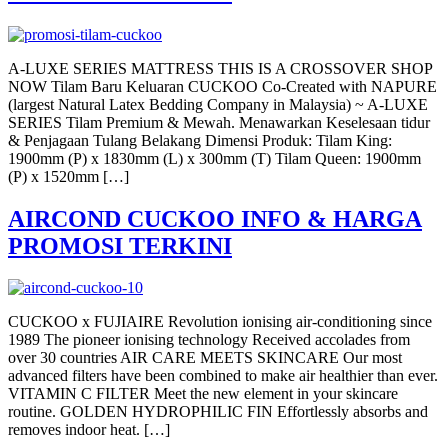
A-LUXE SERIES MATTRESS THIS IS A CROSSOVER SHOP
NOW Tilam Baru Keluaran CUCKOO Co-Created with NAPURE
(largest Natural Latex Bedding Company in Malaysia) ~ A-LUXE
SERIES Tilam Premium & Mewah. Menawarkan Keselesaan tidur
& Penjagaan Tulang Belakang Dimensi Produk: Tilam King:
1900mm (P) x 1830mm (L) x 300mm (T) Tilam Queen: 1900mm
(P) x 1520mm […]
AIRCOND CUCKOO INFO & HARGA
PROMOSI TERKINI
CUCKOO x FUJIAIRE Revolution ionising air-conditioning since
1989 The pioneer ionising technology Received accolades from
over 30 countries AIR CARE MEETS SKINCARE Our most
advanced filters have been combined to make air healthier than ever.
VITAMIN C FILTER Meet the new element in your skincare
routine. GOLDEN HYDROPHILIC FIN Effortlessly absorbs and
removes indoor heat. […]