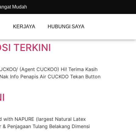
angat Mudah
KERJAYA
HUBUNGI SAYA
I TERKINI
CUCKOO/ (Agent CUCKOO) Hi! Terima Kasih
 Nak Info Penapis Air CUCKOO Tekan Button
I
ith NAPURE (largest Natural Latex
 & Penjagaan Tulang Belakang Dimensi