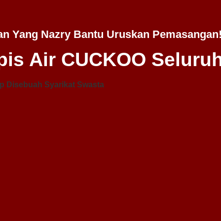
an Yang Nazry Bantu Uruskan Pemasangan
is Air CUCKOO Seluruh
p Disebuah Syarikat Swasta