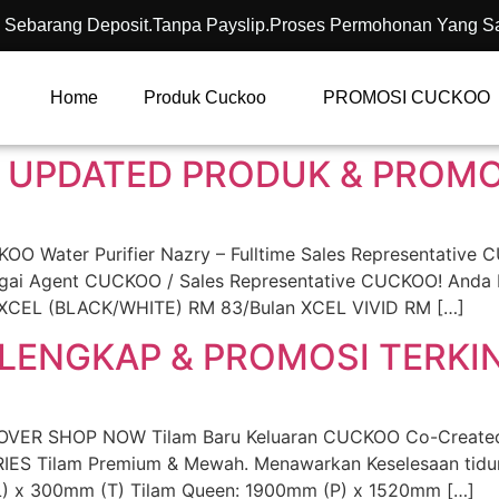
 Sebarang Deposit.Tanpa Payslip.Proses Permohonan Yang S
Home
Produk Cuckoo
PROMOSI CUCKOO
 UPDATED PRODUK & PROMOS
Water Purifier Nazry – Fulltime Sales Representative 
bagai Agent CUCKOO / Sales Representative CUCKOO! Anda
 XCEL (BLACK/WHITE) RM 83/Bulan XCEL VIVID RM […]
LENGKAP & PROMOSI TERKIN
VER SHOP NOW Tilam Baru Keluaran CUCKOO Co-Created w
IES Tilam Premium & Mewah. Menawarkan Keselesaan tidur
L) x 300mm (T) Tilam Queen: 1900mm (P) x 1520mm […]