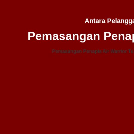
Antara Pelangg
Pemasangan Penap
Pemasangan Penapis Air Warrior To