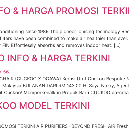
O & HARGA PROMOSI TERKI
onditioning since 1989 The pioneer ionising technology Re
ers have been combined to make air healthier than ever.
FIN Effortlessly absorbs and removes indoor heat. […]
 INFO & HARGA TERKINI
AIR (CUCKOO X OGAWA) Kerusi Urut Cuckoo Bespoke Mas
ik Malaysia BULANAN DARI RM 143.00 Hi Saya Nazry, Agen
Urut Cuckoo! Memperkenalkan Produk Baru CUCKOO co-cre
KOO MODEL TERKINI
OSI TERKINI AIR PURIFIERS –BEYOND FRESH AIR Fresh, Cle