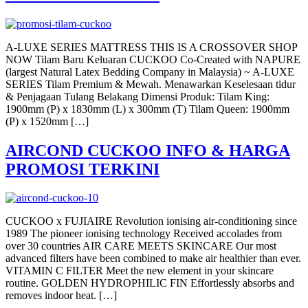
A-LUXE SERIES MATTRESS THIS IS A CROSSOVER SHOP
NOW Tilam Baru Keluaran CUCKOO Co-Created with NAPURE
(largest Natural Latex Bedding Company in Malaysia) ~ A-LUXE
SERIES Tilam Premium & Mewah. Menawarkan Keselesaan tidur
& Penjagaan Tulang Belakang Dimensi Produk: Tilam King:
1900mm (P) x 1830mm (L) x 300mm (T) Tilam Queen: 1900mm
(P) x 1520mm […]
AIRCOND CUCKOO INFO & HARGA
PROMOSI TERKINI
CUCKOO x FUJIAIRE Revolution ionising air-conditioning since
1989 The pioneer ionising technology Received accolades from
over 30 countries AIR CARE MEETS SKINCARE Our most
advanced filters have been combined to make air healthier than ever.
VITAMIN C FILTER Meet the new element in your skincare
routine. GOLDEN HYDROPHILIC FIN Effortlessly absorbs and
removes indoor heat. […]