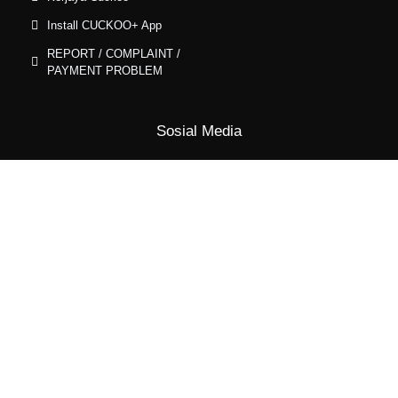
Install CUCKOO+ App
REPORT / COMPLAINT /
PAYMENT PROBLEM
Sosial Media
Disclaimer : Ini adalah website managed by Nazry Cuckoo
Sales Sales Representative. Ini bukan website official cuckoo.
Harga mungkin lambat update. Sila whatsapp Agent Nazry
Untuk Latest model dan harga