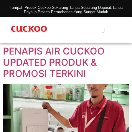
Tempah Produk Cuckoo Sekarang Tanpa Sebarang Deposit.Tanpa
Payslip.Proses Permohonan Yang Sangat Mudah
PENAPIS AIR CUCKOO
UPDATED PRODUK &
PROMOSI TERKINI