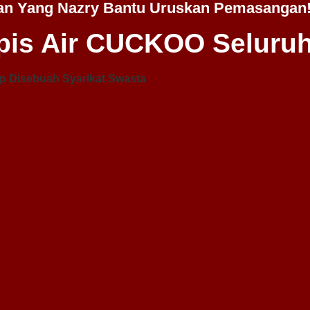
an Yang Nazry Bantu Uruskan Pemasangan
is Air CUCKOO Seluruh
p Disebuah Syarikat Swasta