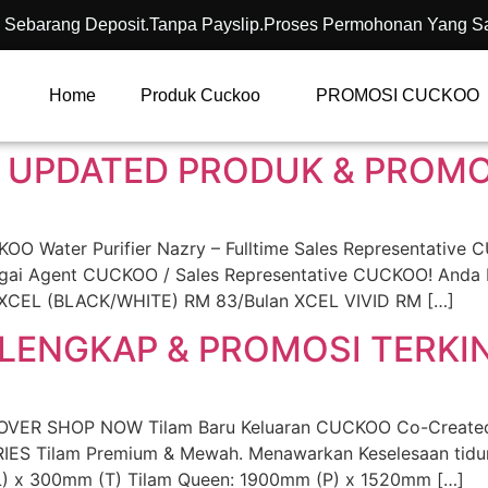
 Sebarang Deposit.Tanpa Payslip.Proses Permohonan Yang S
Home
Produk Cuckoo
PROMOSI CUCKOO
 UPDATED PRODUK & PROMOS
Water Purifier Nazry – Fulltime Sales Representative 
bagai Agent CUCKOO / Sales Representative CUCKOO! Anda
 XCEL (BLACK/WHITE) RM 83/Bulan XCEL VIVID RM […]
LENGKAP & PROMOSI TERKIN
VER SHOP NOW Tilam Baru Keluaran CUCKOO Co-Created w
IES Tilam Premium & Mewah. Menawarkan Keselesaan tidur
L) x 300mm (T) Tilam Queen: 1900mm (P) x 1520mm […]