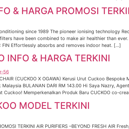
O & HARGA PROMOSI TERKI
onditioning since 1989 The pioneer ionising technology Re
ers have been combined to make air healthier than ever.
FIN Effortlessly absorbs and removes indoor heat. […]
 INFO & HARGA TERKINI
AIR (CUCKOO X OGAWA) Kerusi Urut Cuckoo Bespoke Mas
ik Malaysia BULANAN DARI RM 143.00 Hi Saya Nazry, Agen
Urut Cuckoo! Memperkenalkan Produk Baru CUCKOO co-cre
KOO MODEL TERKINI
OSI TERKINI AIR PURIFIERS –BEYOND FRESH AIR Fresh, Cle