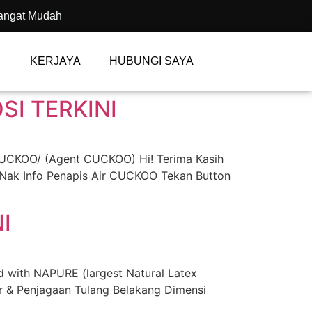
angat Mudah
KERJAYA
HUBUNGI SAYA
I TERKINI
CUCKOO/ (Agent CUCKOO) Hi! Terima Kasih
 Nak Info Penapis Air CUCKOO Tekan Button
I
ith NAPURE (largest Natural Latex
 & Penjagaan Tulang Belakang Dimensi