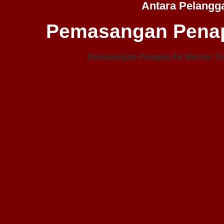
Antara Pelangg
Pemasangan Penap
Pemasangan Penapis Air Warrior To