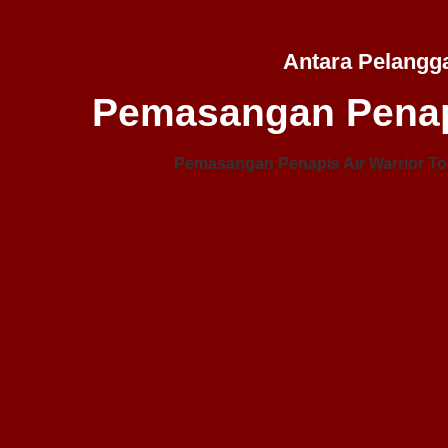
Antara Pelangg
Pemasangan Penap
Pemasangan Penapis Air Warrior To