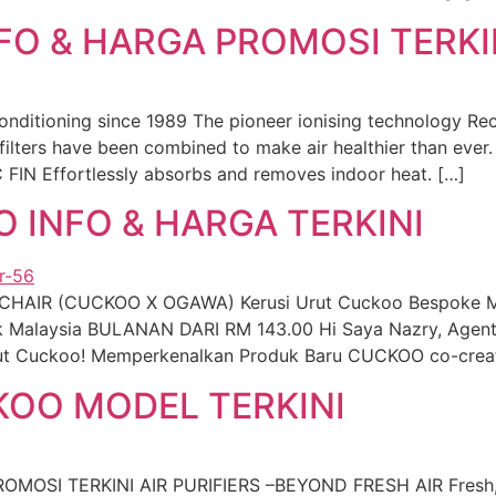
O & HARGA PROMOSI TERKI
onditioning since 1989 The pioneer ionising technology Re
ers have been combined to make air healthier than ever.
FIN Effortlessly absorbs and removes indoor heat. […]
 INFO & HARGA TERKINI
AIR (CUCKOO X OGAWA) Kerusi Urut Cuckoo Bespoke Mas
ik Malaysia BULANAN DARI RM 143.00 Hi Saya Nazry, Agen
Urut Cuckoo! Memperkenalkan Produk Baru CUCKOO co-cre
KOO MODEL TERKINI
OSI TERKINI AIR PURIFIERS –BEYOND FRESH AIR Fresh, Cle