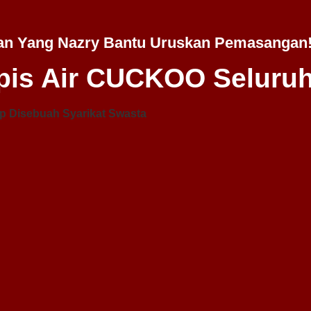
an Yang Nazry Bantu Uruskan Pemasangan
is Air CUCKOO Seluruh
p Disebuah Syarikat Swasta