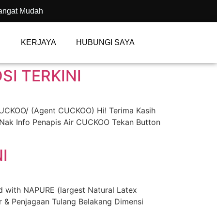
angat Mudah
KERJAYA
HUBUNGI SAYA
I TERKINI
CUCKOO/ (Agent CUCKOO) Hi! Terima Kasih
 Nak Info Penapis Air CUCKOO Tekan Button
I
ith NAPURE (largest Natural Latex
 & Penjagaan Tulang Belakang Dimensi