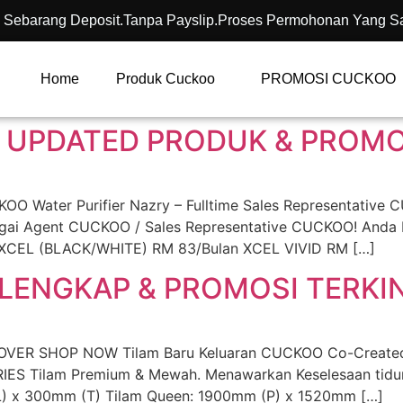
 Sebarang Deposit.Tanpa Payslip.Proses Permohonan Yang S
Home
Produk Cuckoo
PROMOSI CUCKOO
 UPDATED PRODUK & PROMOS
Water Purifier Nazry – Fulltime Sales Representative 
bagai Agent CUCKOO / Sales Representative CUCKOO! Anda
 XCEL (BLACK/WHITE) RM 83/Bulan XCEL VIVID RM […]
LENGKAP & PROMOSI TERKIN
VER SHOP NOW Tilam Baru Keluaran CUCKOO Co-Created w
IES Tilam Premium & Mewah. Menawarkan Keselesaan tidur
L) x 300mm (T) Tilam Queen: 1900mm (P) x 1520mm […]