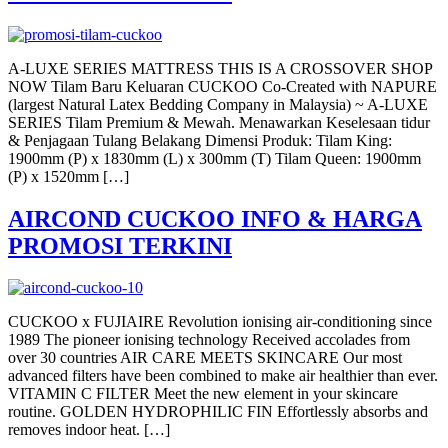
A-LUXE SERIES MATTRESS THIS IS A CROSSOVER SHOP
NOW Tilam Baru Keluaran CUCKOO Co-Created with NAPURE
(largest Natural Latex Bedding Company in Malaysia) ~ A-LUXE
SERIES Tilam Premium & Mewah. Menawarkan Keselesaan tidur
& Penjagaan Tulang Belakang Dimensi Produk: Tilam King:
1900mm (P) x 1830mm (L) x 300mm (T) Tilam Queen: 1900mm
(P) x 1520mm […]
AIRCOND CUCKOO INFO & HARGA
PROMOSI TERKINI
CUCKOO x FUJIAIRE Revolution ionising air-conditioning since
1989 The pioneer ionising technology Received accolades from
over 30 countries AIR CARE MEETS SKINCARE Our most
advanced filters have been combined to make air healthier than ever.
VITAMIN C FILTER Meet the new element in your skincare
routine. GOLDEN HYDROPHILIC FIN Effortlessly absorbs and
removes indoor heat. […]