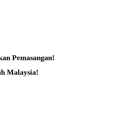
skan Pemasangan!
h Malaysia!