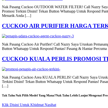
Nak Pasang Cuckoo OUTDOOR WATER FILTER! Call Nazry Saya
Promosi Terkini Disini! Tekan Button Whatsapp Untuk Respond 
Menarik Anda […]
CUCKOO AIR PURIFIER HARGA TERK
Nak Pasang Cuckoo Air Purifier! Call Nazry Saya Uruskan Pemas
Button Whatsapp Untuk Respond Pantas! Pasang & Hantar Percuma s
CUCKOO KUALA PERLIS PROMOSI T
Nak Pasang Cuckoo Area KUALA PERLIS! Call Nazry Saya Urus
Terkini Disini! Tekan Button Whatsapp Untuk Respond Pantas! P
[…]
Tak Tahu Nak Pilih Model Yang Mana?Nak Tahu Lebih Lanjut Mengenai Pro
Klik Disini Untuk Khidmat Nasihat