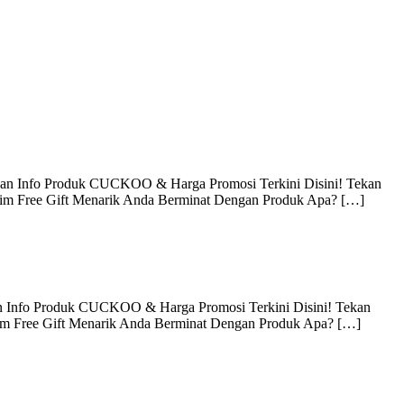
an Info Produk CUCKOO & Harga Promosi Terkini Disini! Tekan
aim Free Gift Menarik Anda Berminat Dengan Produk Apa? […]
 Info Produk CUCKOO & Harga Promosi Terkini Disini! Tekan
aim Free Gift Menarik Anda Berminat Dengan Produk Apa? […]