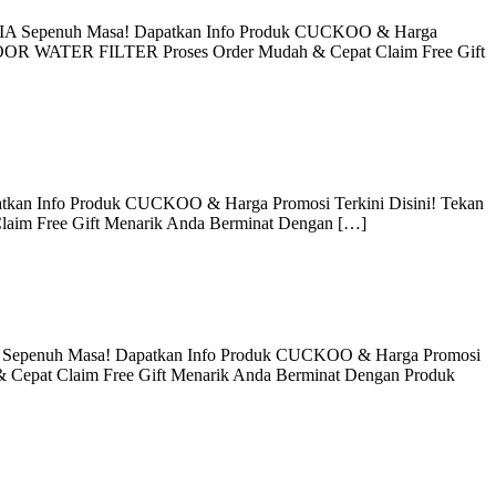
A Sepenuh Masa! Dapatkan Info Produk CUCKOO & Harga
DOOR WATER FILTER Proses Order Mudah & Cepat Claim Free Gift
atkan Info Produk CUCKOO & Harga Promosi Terkini Disini! Tekan
Claim Free Gift Menarik Anda Berminat Dengan […]
Sepenuh Masa! Dapatkan Info Produk CUCKOO & Harga Promosi
 Cepat Claim Free Gift Menarik Anda Berminat Dengan Produk