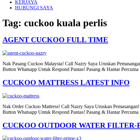
KERJAYA
HUBUNGI SAYA
Tag:
cuckoo kuala perlis
AGENT CUCKOO FULL TIME
Nak Pasang Cuckoo Malaysia! Call Nazry Saya Uruskan Pemasang
Button Whatsapp Untuk Respond Pantas! Pasang & Hantar Percuma 
CUCKOO MATTRESS LATEST INFO
Nak Order Cuckoo Mattress! Call Nazry Saya Uruskan Pemasanga
Button Whatsapp Untuk Respond Pantas! Pasang & Hantar Percuma 
CUCKOO OUTDOOR WATER FILTER-P