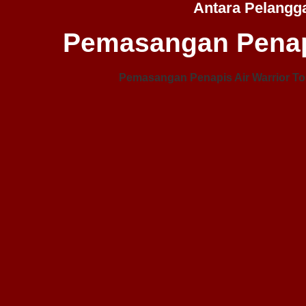
Antara Pelangg
Pemasangan Penap
Pemasangan Penapis Air Warrior To