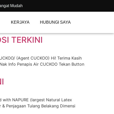
angat Mudah
KERJAYA
HUBUNGI SAYA
I TERKINI
CUCKOO/ (Agent CUCKOO) Hi! Terima Kasih
 Nak Info Penapis Air CUCKOO Tekan Button
I
ith NAPURE (largest Natural Latex
 & Penjagaan Tulang Belakang Dimensi