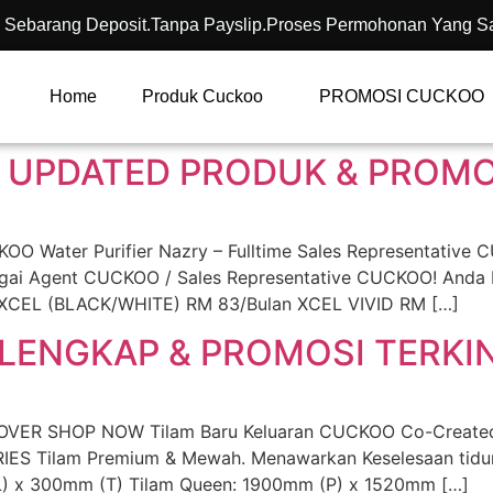
 Sebarang Deposit.Tanpa Payslip.Proses Permohonan Yang S
Home
Produk Cuckoo
PROMOSI CUCKOO
 UPDATED PRODUK & PROMOS
Water Purifier Nazry – Fulltime Sales Representative 
bagai Agent CUCKOO / Sales Representative CUCKOO! Anda
 XCEL (BLACK/WHITE) RM 83/Bulan XCEL VIVID RM […]
LENGKAP & PROMOSI TERKIN
VER SHOP NOW Tilam Baru Keluaran CUCKOO Co-Created w
IES Tilam Premium & Mewah. Menawarkan Keselesaan tidur
L) x 300mm (T) Tilam Queen: 1900mm (P) x 1520mm […]