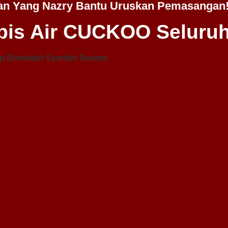
an Yang Nazry Bantu Uruskan Pemasangan
is Air CUCKOO Seluruh
p Disebuah Syarikat Swasta