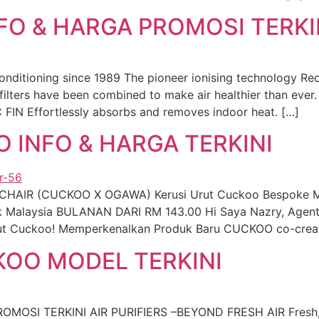
O & HARGA PROMOSI TERKI
onditioning since 1989 The pioneer ionising technology Re
ers have been combined to make air healthier than ever.
FIN Effortlessly absorbs and removes indoor heat. […]
 INFO & HARGA TERKINI
AIR (CUCKOO X OGAWA) Kerusi Urut Cuckoo Bespoke Mas
ik Malaysia BULANAN DARI RM 143.00 Hi Saya Nazry, Agen
Urut Cuckoo! Memperkenalkan Produk Baru CUCKOO co-cre
KOO MODEL TERKINI
OSI TERKINI AIR PURIFIERS –BEYOND FRESH AIR Fresh, Cle