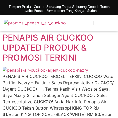
Tempah Produk Cuckoo Sekarang Tanpa Sebarang Deposit.Tanpa
Payslip.Proses Permohonan Yang Sangat Mudah
PENAPIS AIR CUCKOO
UPDATED PRODUK &
PROMOSI TERKINI
PENAPIS AIR CUCKOO MODEL TERKINI CUCKOO Water
Purifier Nazry – Fulltime Sales Representative CUCKOO/
(Agent CUCKOO) Hi! Terima Kasih Visit Website Saya!
Saya Nazry 3 Tahun Sebagai Agent CUCKOO / Sales
Representative CUCKOO! Anda Nak Info Penapis Air
CUCKOO Tekan Button Whatsapp! KING TOP RM
61/Bulan KING TOP XCEL (BLACK/WHITE) RM 83/Bulan