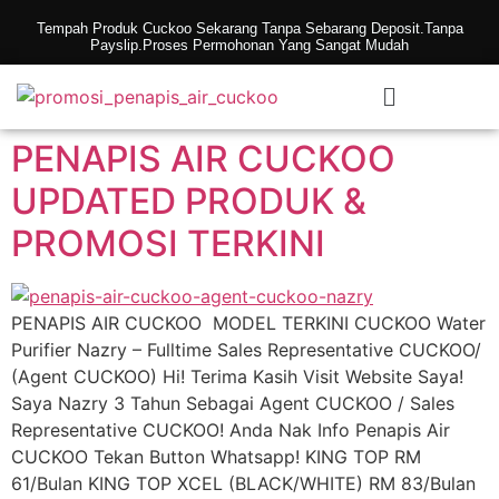
Tempah Produk Cuckoo Sekarang Tanpa Sebarang Deposit.Tanpa
Payslip.Proses Permohonan Yang Sangat Mudah
PENAPIS AIR CUCKOO
UPDATED PRODUK &
PROMOSI TERKINI
PENAPIS AIR CUCKOO MODEL TERKINI CUCKOO Water
Purifier Nazry – Fulltime Sales Representative CUCKOO/
(Agent CUCKOO) Hi! Terima Kasih Visit Website Saya!
Saya Nazry 3 Tahun Sebagai Agent CUCKOO / Sales
Representative CUCKOO! Anda Nak Info Penapis Air
CUCKOO Tekan Button Whatsapp! KING TOP RM
61/Bulan KING TOP XCEL (BLACK/WHITE) RM 83/Bulan