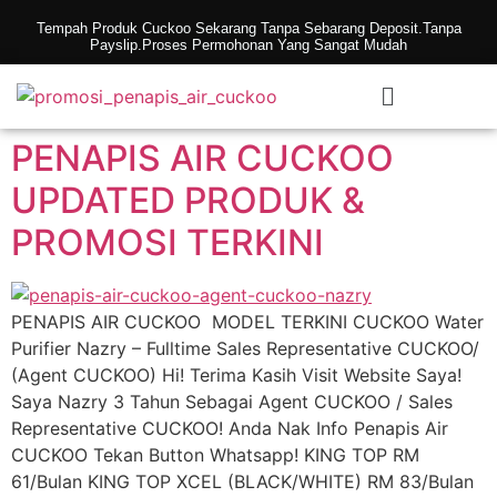
Tempah Produk Cuckoo Sekarang Tanpa Sebarang Deposit.Tanpa
Payslip.Proses Permohonan Yang Sangat Mudah
PENAPIS AIR CUCKOO
UPDATED PRODUK &
PROMOSI TERKINI
PENAPIS AIR CUCKOO MODEL TERKINI CUCKOO Water
Purifier Nazry – Fulltime Sales Representative CUCKOO/
(Agent CUCKOO) Hi! Terima Kasih Visit Website Saya!
Saya Nazry 3 Tahun Sebagai Agent CUCKOO / Sales
Representative CUCKOO! Anda Nak Info Penapis Air
CUCKOO Tekan Button Whatsapp! KING TOP RM
61/Bulan KING TOP XCEL (BLACK/WHITE) RM 83/Bulan