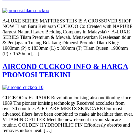
A-LUXE SERIES MATTRESS THIS IS A CROSSOVER SHOP
NOW Tilam Baru Keluaran CUCKOO Co-Created with NAPURE
(largest Natural Latex Bedding Company in Malaysia) ~ A-LUXE
SERIES Tilam Premium & Mewah. Menawarkan Keselesaan tidur
& Penjagaan Tulang Belakang Dimensi Produk: Tilam King:
1900mm (P) x 1830mm (L) x 300mm (T) Tilam Queen: 1900mm
(P) x 1520mm […]
AIRCOND CUCKOO INFO & HARGA
PROMOSI TERKINI
CUCKOO x FUJIAIRE Revolution ionising air-conditioning since
1989 The pioneer ionising technology Received accolades from
over 30 countries AIR CARE MEETS SKINCARE Our most
advanced filters have been combined to make air healthier than ever.
VITAMIN C FILTER Meet the new element in your skincare
routine. GOLDEN HYDROPHILIC FIN Effortlessly absorbs and
removes indoor heat. […]