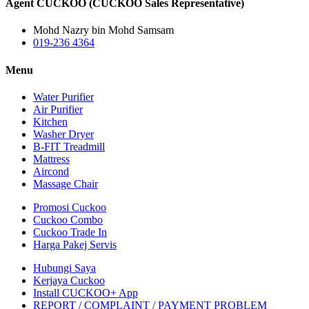
Agent CUCKOO (CUCKOO Sales Representative)
Mohd Nazry bin Mohd Samsam
019-236 4364
Menu
Water Purifier
Air Purifier
Kitchen
Washer Dryer
B-FIT Treadmill
Mattress
Aircond
Massage Chair
Promosi Cuckoo
Cuckoo Combo
Cuckoo Trade In
Harga Pakej Servis
Hubungi Saya
Kerjaya Cuckoo
Install CUCKOO+ App
REPORT / COMPLAINT / PAYMENT PROBLEM