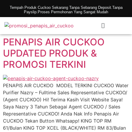
Tempah Produk Cuckoo Sekarang Tanpa Sebarang Deposit.Tanpa
Payslip.Proses Permohonan Yang Sangat Mudah
PENAPIS AIR CUCKOO
UPDATED PRODUK &
PROMOSI TERKINI
PENAPIS AIR CUCKOO MODEL TERKINI CUCKOO Water
Purifier Nazry – Fulltime Sales Representative CUCKOO/
(Agent CUCKOO) Hi! Terima Kasih Visit Website Saya!
Saya Nazry 3 Tahun Sebagai Agent CUCKOO / Sales
Representative CUCKOO! Anda Nak Info Penapis Air
CUCKOO Tekan Button Whatsapp! KING TOP RM
61/Bulan KING TOP XCEL (BLACK/WHITE) RM 83/Bulan