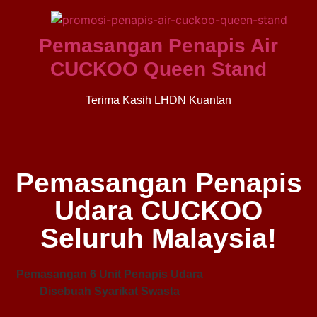
Pemasangan Penapis Air
CUCKOO Queen Stand
Terima Kasih LHDN Kuantan
Pemasangan Penapis
Udara CUCKOO
Seluruh Malaysia!
Pemasangan 6 Unit Penapis Udara
Pe
Disebuah Syarikat Swasta