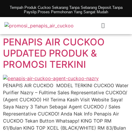
Tempah Produk Cuckoo Sekarang Tanpa Sebarang Deposit.Tanpa
Payslip.Proses Permohonan Yang Sangat Mudah
PENAPIS AIR CUCKOO
UPDATED PRODUK &
PROMOSI TERKINI
PENAPIS AIR CUCKOO MODEL TERKINI CUCKOO Water
Purifier Nazry – Fulltime Sales Representative CUCKOO/
(Agent CUCKOO) Hi! Terima Kasih Visit Website Saya!
Saya Nazry 3 Tahun Sebagai Agent CUCKOO / Sales
Representative CUCKOO! Anda Nak Info Penapis Air
CUCKOO Tekan Button Whatsapp! KING TOP RM
61/Bulan KING TOP XCEL (BLACK/WHITE) RM 83/Bulan